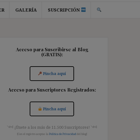
ER
GALERÍA
SUSCRIPCIÓN
Acceso para Suscribirse al Blog
(GRATIS):
Pincha aquí
Acceso para Suscriptores Registrados:
Pincha aquí
༺ ¡Únete a los más de 11.500 Suscriptores! ༺
[Con el registro aceptas la
Política de Privacidad
del blog]