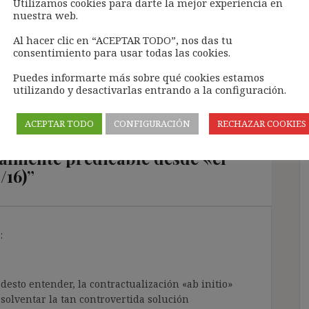
Utilizamos cookies para darte la mejor experiencia en
nuestra web.
EXTINCIÓN (INJUSTIFICADA) DE UN INDEFINIDO
Al hacer clic en “ACEPTAR TODO”, nos das tu
NO FIJO: LÍMITES DE LA DOCTRINA TJUE «DE
consentimiento para usar todas las cookies.
DIEGO PORRAS»
Puedes informarte más sobre qué cookies estamos
utilizando y desactivarlas entrando a la configuración.
ACEPTAR TODO
CONFIGURACIÓN
RECHAZAR COOKIES
idad: ¿la contractualización de
ealmente predicable desde «el
/16)
”
:
esto entender, la contractualización «ab initio»
solventar la tan controvertida solución