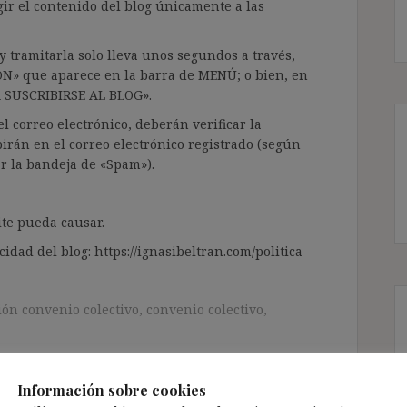
gir el contenido del blog únicamente a las
 tramitarla solo lleva unos segundos a través,
ÓN» que aparece en la barra de MENÚ; o bien, en
RA SUSCRIBIRSE AL BLOG».
l correo electrónico, deberán verificar la
irán en el correo electrónico registrado (según
ar la bandeja de «Spam»).
te pueda causar.
cidad del blog: https://ignasibeltran.com/politica-
ión convenio colectivo
,
convenio colectivo
,
Información sobre cookies