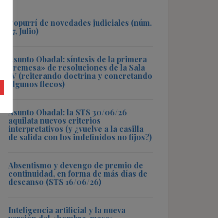
Popurrí de novedades judiciales (núm.
57, Julio)
Asunto Obadal: síntesis de la primera
«remesa» de resoluciones de la Sala
IV (reiterando doctrina y concretando
algunos flecos)
Asunto Obadal: la STS 30/06/26
aquilata nuevos criterios
interpretativos (y ¿vuelve a la casilla
de salida con los indefinidos no fijos?)
Absentismo y devengo de premio de
continuidad, en forma de más días de
descanso (STS 16/06/26)
Inteligencia artificial y la nueva