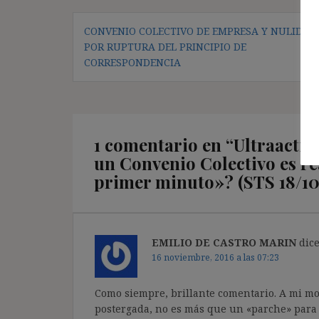
Navegación
CONVENIO COLECTIVO DE EMPRESA Y NULIDAD
de
POR RUPTURA DEL PRINCIPIO DE
entradas
CORRESPONDENCIA
1 comentario en “
Ultraactiv
un Convenio Colectivo es r
primer minuto»? (STS 18/10
EMILIO DE CASTRO MARIN
dice
16 noviembre, 2016 a las 07:23
Como siempre, brillante comentario. A mi mod
postergada, no es más que un «parche» para 