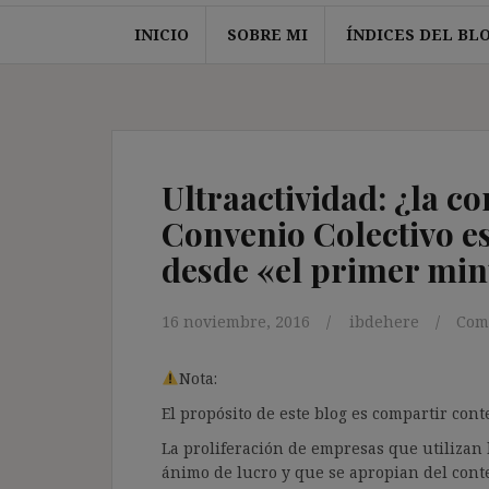
INICIO
SOBRE MI
ÍNDICES DEL BL
Ultraactividad: ¿la c
Convenio Colectivo e
desde «el primer min
16 noviembre, 2016
ibdehere
Com
Nota:
El propósito de este blog es compartir co
La proliferación de empresas que utilizan l
ánimo de lucro y que se apropian del cont