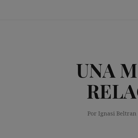
Saltar
al
contenido
UNA M
RELA
Por Ignasi Beltran