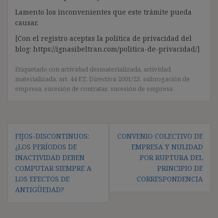
Lamento los inconvenientes que este trámite pueda
causar.
[Con el registro aceptas la política de privacidad del
blog: https://ignasibeltran.com/politica-de-privacidad/]
Etiquetado con
actividad desmaterializada
,
actividad
materializada
,
art. 44 ET
,
Directiva 2001/23
,
subrogación de
empresa
,
sucesión de contratas
,
sucesión de empresa
Navegación
FIJOS-DISCONTINUOS:
CONVENIO COLECTIVO DE
de
¿LOS PERÍODOS DE
EMPRESA Y NULIDAD
entradas
INACTIVIDAD DEBEN
POR RUPTURA DEL
COMPUTAR SIEMPRE A
PRINCIPIO DE
LOS EFECTOS DE
CORRESPONDENCIA
ANTIGÜEDAD?