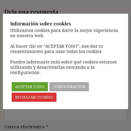
Deja una respuesta
Tu dirección de correo electrónico no será publicada.
Los
Información sobre cookies
campos obligatorios están marcados con
*
Utilizamos cookies para darte la mejor experiencia
en nuestra web.
Comentario
*
Al hacer clic en “ACEPTAR TODO”, nos das tu
consentimiento para usar todas las cookies.
Puedes informarte más sobre qué cookies estamos
utilizando y desactivarlas entrando a la
configuración.
ACEPTAR TODO
CONFIGURACIÓN
RECHAZAR COOKIES
Nombre
*
Correo electrónico
*