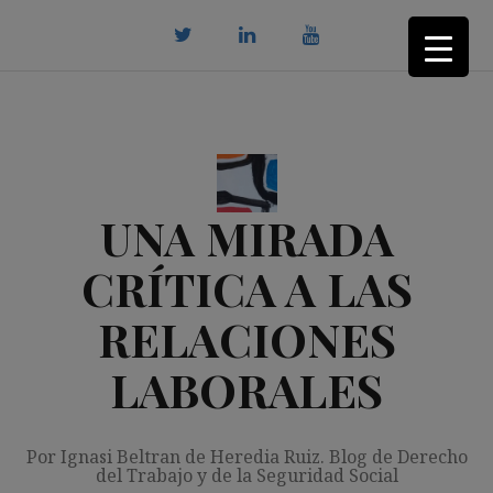
Saltar
al
contenido
twitter
Linkedin
youtube
UNA MIRADA
CRÍTICA A LAS
RELACIONES
LABORALES
Por Ignasi Beltran de Heredia Ruiz. Blog de Derecho
del Trabajo y de la Seguridad Social