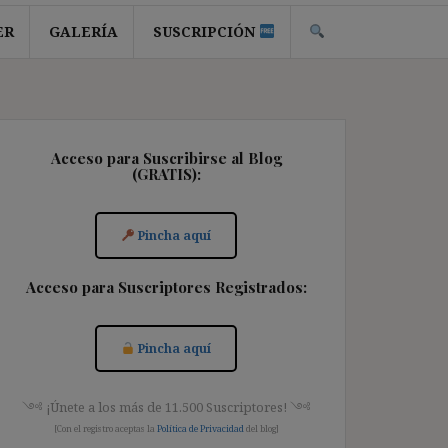
ER
GALERÍA
SUSCRIPCIÓN
Acceso para Suscribirse al Blog
(GRATIS):
Pincha aquí
Acceso para Suscriptores Registrados:
Pincha aquí
༺ ¡Únete a los más de 11.500 Suscriptores! ༺
[Con el registro aceptas la
Política de Privacidad
del blog]