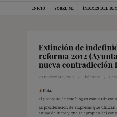
INICIO
SOBRE MI
ÍNDICES DEL BL
Extinción de indefinid
reforma 2012 (Ayunta
nueva contradicción f
29 noviembre, 2015
ibdehere
Com
Nota:
El propósito de este blog es compartir co
La proliferación de empresas que utilizan l
ánimo de lucro y que se apropian del cont