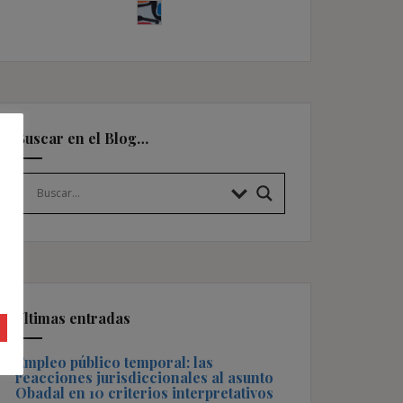
Buscar en el Blog…
Últimas entradas
Empleo público temporal: las
reacciones jurisdiccionales al asunto
Obadal en 10 criterios interpretativos