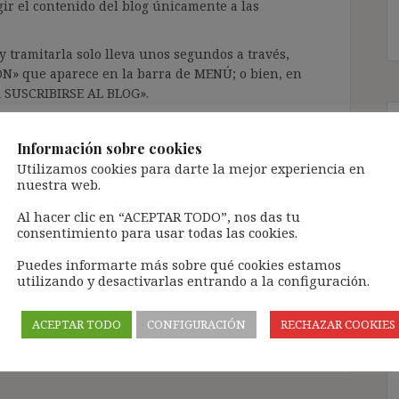
gir el contenido del blog únicamente a las
 tramitarla solo lleva unos segundos a través,
ÓN» que aparece en la barra de MENÚ; o bien, en
RA SUSCRIBIRSE AL BLOG».
l correo electrónico, deberán verificar la
irán en el correo electrónico registrado (según
Información sobre cookies
ar la bandeja de «Spam»).
Utilizamos cookies para darte la mejor experiencia en
nuestra web.
Al hacer clic en “ACEPTAR TODO”, nos das tu
te pueda causar.
consentimiento para usar todas las cookies.
cidad del blog: https://ignasibeltran.com/politica-
Puedes informarte más sobre qué cookies estamos
utilizando y desactivarlas entrando a la configuración.
do
,
despido colectivo
,
despido objetivo
,
indefinido
ACEPTAR TODO
CONFIGURACIÓN
RECHAZAR COOKIES