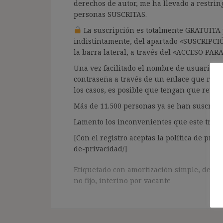
derechos de autor, me ha llevado a restrin
personas SUSCRITAS.
La suscripción es totalmente GRATUITA y
indistintamente, del apartado «SUSCRIPCI
la barra lateral, a través del «ACCESO PA
Una vez facilitado el nombre de usuario y e
contraseña a través de un enlace que recib
los casos, es posible que tengan que revis
Más de 11.500 personas ya se han suscrito.
Lamento los inconvenientes que este trámi
[Con el registro aceptas la política de priva
de-privacidad/]
Etiquetado con
amortización simple
,
despi
no fijo
,
interino por vacante