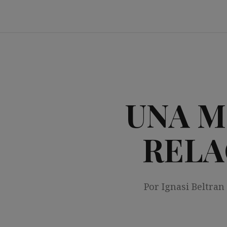
Saltar
al
contenido
UNA M
RELA
Por Ignasi Beltran