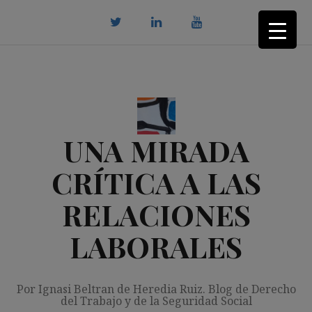
Saltar
al
contenido
twitter
Linkedin
youtube
UNA MIRADA
CRÍTICA A LAS
RELACIONES
LABORALES
Por Ignasi Beltran de Heredia Ruiz. Blog de Derecho
del Trabajo y de la Seguridad Social