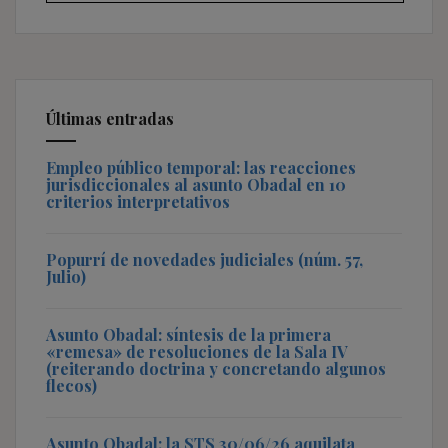
Últimas entradas
Empleo público temporal: las reacciones
jurisdiccionales al asunto Obadal en 10
criterios interpretativos
Popurrí de novedades judiciales (núm. 57,
Julio)
Asunto Obadal: síntesis de la primera
«remesa» de resoluciones de la Sala IV
(reiterando doctrina y concretando algunos
flecos)
Asunto Obadal: la STS 30/06/26 aquilata