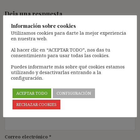
Deja una respuesta
Tu dirección de correo electrónico no será publicada.
Los
Información sobre cookies
campos obligatorios están marcados con
*
Utilizamos cookies para darte la mejor experiencia
en nuestra web.
Comentario
*
Al hacer clic en “ACEPTAR TODO”, nos das tu
consentimiento para usar todas las cookies.
Puedes informarte más sobre qué cookies estamos
utilizando y desactivarlas entrando a la
configuración.
ACEPTAR TODO
CONFIGURACIÓN
RECHAZAR COOKIES
Nombre
*
Correo electrónico
*