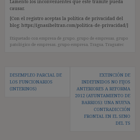
Lamento los inconvenientes que este trámite pueda
causar.
[Con el registro aceptas la política de privacidad del
blog: https://ignasibeltran.com/politica-de-privacidad/]
Etiquetado con
empresa de grupo
,
grupo de empresas
,
grupo
patológico de empresas
,
grupo-empresa
,
Tragsa
,
Tragsatec
Navegación
DESEMPLEO PARCIAL DE
EXTINCIÓN DE
de
LOS FUNCIONARIOS
INDEFINIDOS NO FIJOS
entradas
(INTERINOS)
ANTERIORES A REFORMA
2012 (AYUNTAMIENTO DE
BARRIOS): UNA NUEVA
CONTRADICCIÓN
FRONTAL EN EL SENO
DEL TS