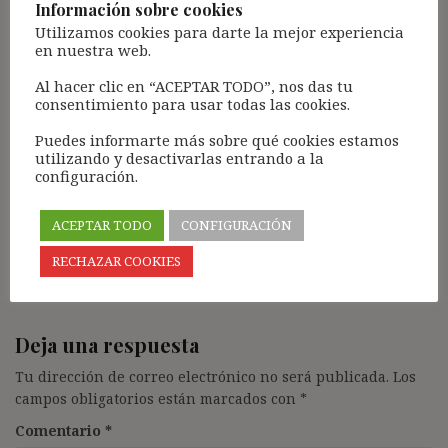
fijos en Aena cuando el día 18 de septiembre de
Información sobre cookies
2014, meses antes de la sentencia que comentas,
Utilizamos cookies para darte la mejor experiencia
declaró de forma tajante, en dos sentencias, que
en nuestra web.
ya no existe dicha categoría en Aena.
Al hacer clic en “ACEPTAR TODO”, nos das tu
Supongo que tienes esas sentencias de 18 de
consentimiento para usar todas las cookies.
septiembre de 2014. En caso contrario, te las
puedo facilitar.
Puedes informarte más sobre qué cookies estamos
Por otra parte, brillante análisis de la sentencia.
utilizando y desactivarlas entrando a la
configuración.
Un saludo.
Pablo Sánchez
ACEPTAR TODO
CONFIGURACIÓN
Responder
RECHAZAR COOKIES
Deja una respuesta
Tu dirección de correo electrónico no será publicada.
Los
campos obligatorios están marcados con
*
Comentario
*