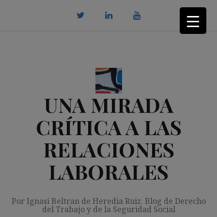
Saltar
al
contenido
twitter
Linkedin
youtube
UNA MIRADA
CRÍTICA A LAS
RELACIONES
LABORALES
Por Ignasi Beltran de Heredia Ruiz. Blog de Derecho
del Trabajo y de la Seguridad Social