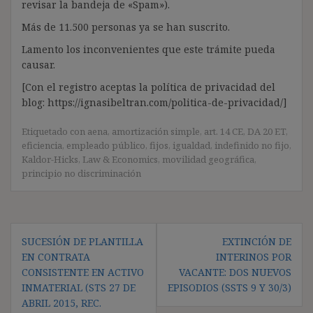
revisar la bandeja de «Spam»).
Más de 11.500 personas ya se han suscrito.
Lamento los inconvenientes que este trámite pueda
causar.
[Con el registro aceptas la política de privacidad del
blog: https://ignasibeltran.com/politica-de-privacidad/]
Etiquetado con
aena
,
amortización simple
,
art. 14 CE
,
DA 20 ET
,
eficiencia
,
empleado público
,
fijos
,
igualdad
,
indefinido no fijo
,
Kaldor-Hicks
,
Law & Economics
,
movilidad geográfica
,
principio no discriminación
Navegación
SUCESIÓN DE PLANTILLA
EXTINCIÓN DE
de
EN CONTRATA
INTERINOS POR
entradas
CONSISTENTE EN ACTIVO
VACANTE: DOS NUEVOS
INMATERIAL (STS 27 DE
EPISODIOS (SSTS 9 Y 30/3)
ABRIL 2015, REC.