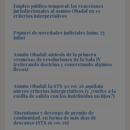
Empleo público temporal: las reacciones
jurisdiccionales al asunto Obadal en 10
criterios interpretativos
Popurrí de novedades judiciales (núm. 57,
Julio)
Asunto Obadal: síntesis de la primera
«remesa» de resoluciones de la Sala IV
(reiterando doctrina y concretando algunos
flecos)
Asunto Obadal: la STS 30/06/26 aquilata
nuevos criterios interpretativos (y ¿vuelve a la
casilla de salida con los indefinidos no fijos?)
Absentismo y devengo de premio de
continuidad, en forma de más días de
descanso (STS 16/06/26)