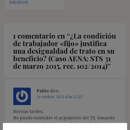
348/2014)
1 comentario en “
¿La condición
de trabajador «fijo» justifica
una desigualdad de trato en su
beneficio? (Caso AENA: STS 31
de marzo 2015, rec. 102/2014)
”
Pablo
dice:
14 octubre, 2015 a las 15:23
Buenas tardes,
No puedo entender el argumento del TS, tomando
en consideración la categoría de indefinidos no