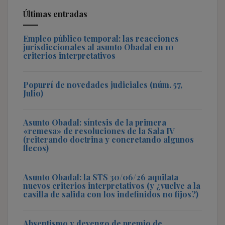
Últimas entradas
Empleo público temporal: las reacciones
jurisdiccionales al asunto Obadal en 10
criterios interpretativos
Popurrí de novedades judiciales (núm. 57,
Julio)
Asunto Obadal: síntesis de la primera
«remesa» de resoluciones de la Sala IV
(reiterando doctrina y concretando algunos
flecos)
Asunto Obadal: la STS 30/06/26 aquilata
nuevos criterios interpretativos (y ¿vuelve a la
casilla de salida con los indefinidos no fijos?)
Absentismo y devengo de premio de