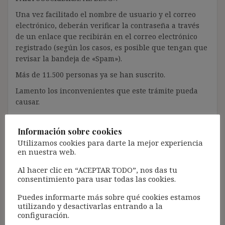
Una vez facilitado el nombre de usuario y el correo
electrónico, deberán verificar la contraseña a través
de un enlace que recibirán en el correo electrónico
registrado (según los casos, es posible que tengan que
revisar la bandeja de «Spam»).
Más de 11.500 personas ya se han suscrito.
Lamento los inconvenientes que este trámite pueda
causar.
[Con el registro aceptas la política de privacidad del
blog: https://ignasibeltran.com/politica-de-privacidad/]
Información sobre cookies
Utilizamos cookies para darte la mejor experiencia
en nuestra web.
Al hacer clic en “ACEPTAR TODO”, nos das tu
consentimiento para usar todas las cookies.
A vueltas con la
Puedes informarte más sobre qué cookies estamos
‘amortización simple’ de
utilizando y desactivarlas entrando a la
indefinidos no fijos:
configuración.