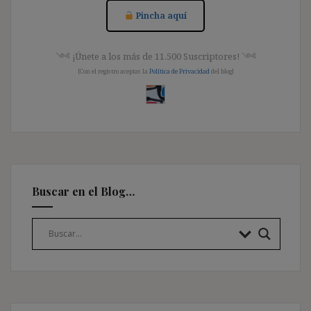
Pincha aquí
༺ ¡Únete a los más de 11.500 Suscriptores! ༺
[Con el registro aceptas la
Política de Privacidad
del blog]
Buscar en el Blog…