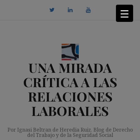
Saltar
al
contenido
twitter
Linkedin
youtube
UNA MIRADA
CRÍTICA A LAS
RELACIONES
LABORALES
Por Ignasi Beltran de Heredia Ruiz. Blog de Derecho
del Trabajo y de la Seguridad Social