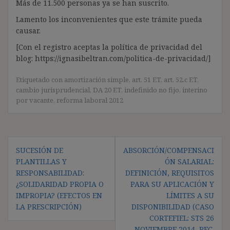
Más de 11.500 personas ya se han suscrito.
Lamento los inconvenientes que este trámite pueda
causar.
[Con el registro aceptas la política de privacidad del
blog: https://ignasibeltran.com/politica-de-privacidad/]
Etiquetado con
amortización simple
,
art. 51 ET
,
art. 52.c ET
,
cambio jurisprudencial
,
DA 20 ET
,
indefinido no fijo
,
interino
por vacante
,
reforma laboral 2012
Navegación
SUCESIÓN DE
ABSORCIÓN/COMPENSACI
de
PLANTILLAS Y
ÓN SALARIAL:
entradas
RESPONSABILIDAD:
DEFINICIÓN, REQUISITOS
¿SOLIDARIDAD PROPIA O
PARA SU APLICACIÓN Y
IMPROPIA? (EFECTOS EN
LÍMITES A SU
LA PRESCRIPCIÓN)
DISPONIBILIDAD (CASO
CORTEFIEL: STS 26
NOVIEMBRE 2014, REC.