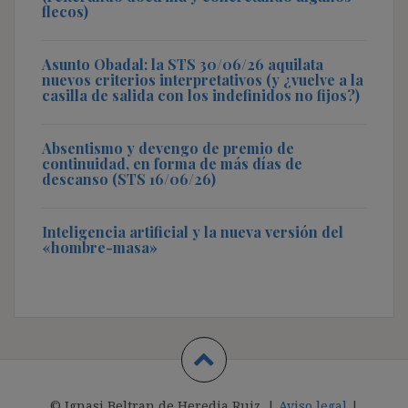
flecos)
Asunto Obadal: la STS 30/06/26 aquilata
nuevos criterios interpretativos (y ¿vuelve a la
casilla de salida con los indefinidos no fijos?)
Absentismo y devengo de premio de
continuidad, en forma de más días de
descanso (STS 16/06/26)
Inteligencia artificial y la nueva versión del
«hombre-masa»
© Ignasi Beltran de Heredia Ruiz. |
Aviso legal
|