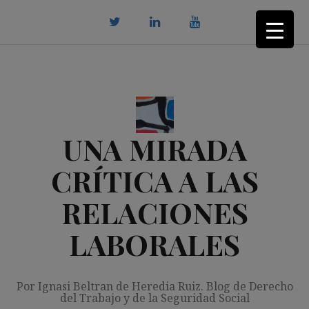
Saltar
al
contenido
twitter
Linkedin
youtube
UNA MIRADA
CRÍTICA A LAS
RELACIONES
LABORALES
Por Ignasi Beltran de Heredia Ruiz. Blog de Derecho
del Trabajo y de la Seguridad Social