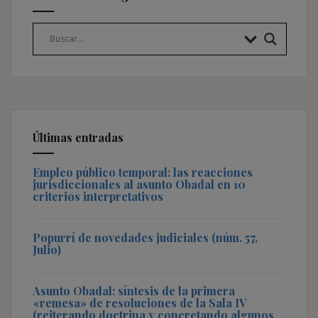
Últimas entradas
Empleo público temporal: las reacciones
jurisdiccionales al asunto Obadal en 10
criterios interpretativos
Popurrí de novedades judiciales (núm. 57,
Julio)
Asunto Obadal: síntesis de la primera
«remesa» de resoluciones de la Sala IV
(reiterando doctrina y concretando algunos