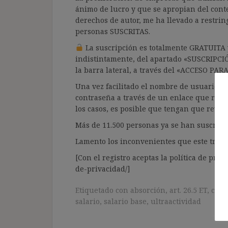
ánimo de lucro y que se apropian del cont
derechos de autor, me ha llevado a restrin
personas SUSCRITAS.
La suscripción es totalmente GRATUITA y
indistintamente, del apartado «SUSCRIPCI
la barra lateral, a través del «ACCESO PA
Una vez facilitado el nombre de usuario y e
contraseña a través de un enlace que recib
los casos, es posible que tengan que revis
Más de 11.500 personas ya se han suscrito.
Lamento los inconvenientes que este trámi
[Con el registro aceptas la política de priva
de-privacidad/]
Etiquetado con
absorción
,
art. 26.5 ET
,
com
salario
,
salario base
,
ultraactividad