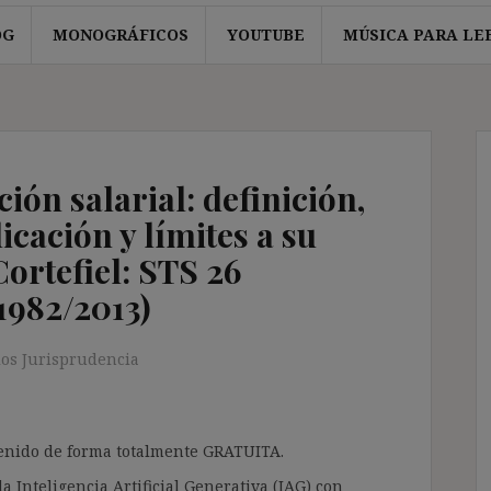
OG
MONOGRÁFICOS
YOUTUBE
MÚSICA PARA LE
ón salarial: definición,
icación y límites a su
Cortefiel: STS 26
1982/2013)
os Jurisprudencia
ntenido de forma totalmente GRATUITA.
a Inteligencia Artificial Generativa (IAG) con