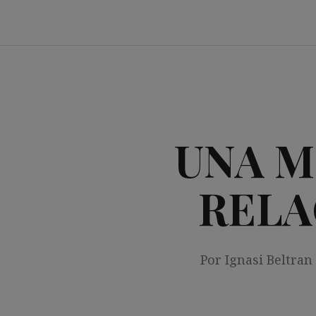
Saltar
al
contenido
UNA M
RELA
Por Ignasi Beltran