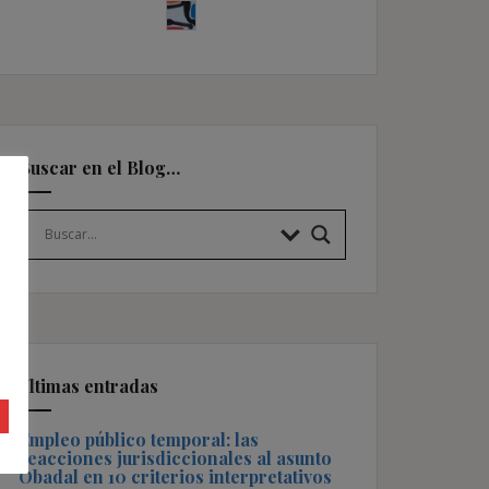
Buscar en el Blog…
Últimas entradas
Empleo público temporal: las
reacciones jurisdiccionales al asunto
Obadal en 10 criterios interpretativos