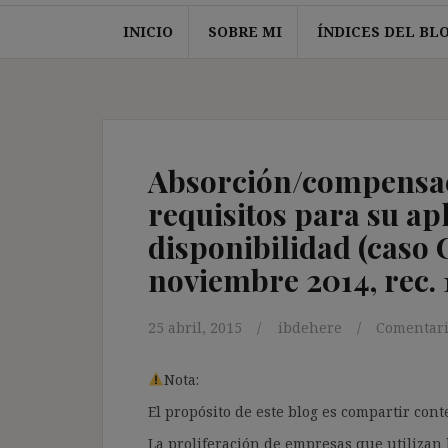
INICIO
SOBRE MI
ÍNDICES DEL BL
Absorción/compensaci
requisitos para su apl
disponibilidad (caso 
noviembre 2014, rec. 
25 abril, 2015
ibdehere
Comentari
Nota:
El propósito de este blog es compartir co
La proliferación de empresas que utilizan l