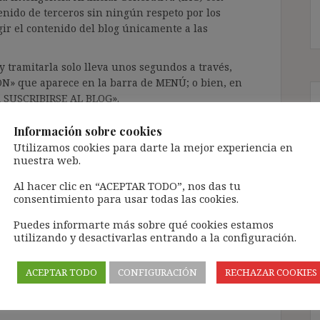
enido de terceros sin ningún respeto por los
gir el contenido del blog únicamente a las
 tramitarla solo lleva unos segundos a través,
ÓN» que aparece en la barra de MENÚ; o bien, en
RA SUSCRIBIRSE AL BLOG».
l correo electrónico, deberán verificar la
Información sobre cookies
irán en el correo electrónico registrado (según
Utilizamos cookies para darte la mejor experiencia en
ar la bandeja de «Spam»).
nuestra web.
Al hacer clic en “ACEPTAR TODO”, nos das tu
consentimiento para usar todas las cookies.
te pueda causar.
cidad del blog: https://ignasibeltran.com/politica-
Puedes informarte más sobre qué cookies estamos
utilizando y desactivarlas entrando a la configuración.
pensación
,
complemento salarial
,
concausalidad
,
ACEPTAR TODO
CONFIGURACIÓN
RECHAZAR COOKIES