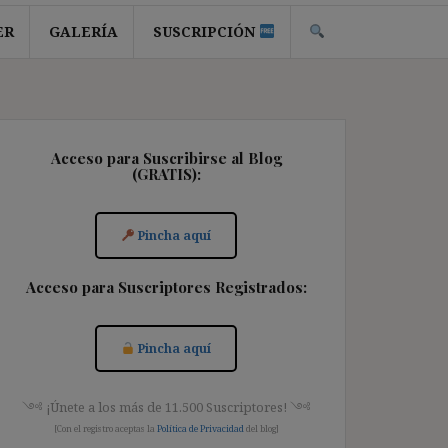
ER
GALERÍA
SUSCRIPCIÓN
Acceso para Suscribirse al Blog
(GRATIS):
Pincha aquí
Acceso para Suscriptores Registrados:
Pincha aquí
༺ ¡Únete a los más de 11.500 Suscriptores! ༺
[Con el registro aceptas la
Política de Privacidad
del blog]