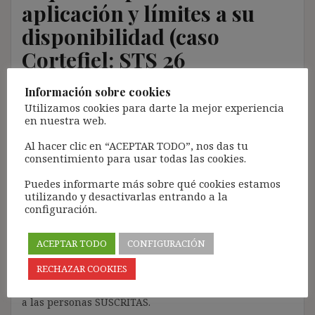
aplicación y límites a su
disponibilidad (caso
Cortefiel: STS 26
noviembre 2014, rec.
Información sobre cookies
1982/2013)
Utilizamos cookies para darte la mejor experiencia
en nuestra web.
25 abril, 2015
ibdehere
Comentarios Jurisprudencia
Al hacer clic en “ACEPTAR TODO”, nos das tu
consentimiento para usar todas las cookies.
Nota:
Puedes informarte más sobre qué cookies estamos
El propósito de este blog es compartir contenido de
utilizando y desactivarlas entrando a la
forma totalmente GRATUITA.
configuración.
La proliferación de empresas que utilizan la
Inteligencia Artificial Generativa (IAG) con ánimo de
ACEPTAR TODO
CONFIGURACIÓN
lucro y que se apropian del contenido de terceros sin
RECHAZAR COOKIES
ningún respeto por los derechos de autor, me ha
llevado a restringir el contenido del blog únicamente
a las personas SUSCRITAS.