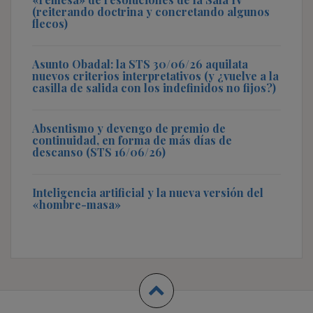
(reiterando doctrina y concretando algunos
flecos)
Asunto Obadal: la STS 30/06/26 aquilata
nuevos criterios interpretativos (y ¿vuelve a la
casilla de salida con los indefinidos no fijos?)
Absentismo y devengo de premio de
continuidad, en forma de más días de
descanso (STS 16/06/26)
Inteligencia artificial y la nueva versión del
«hombre-masa»