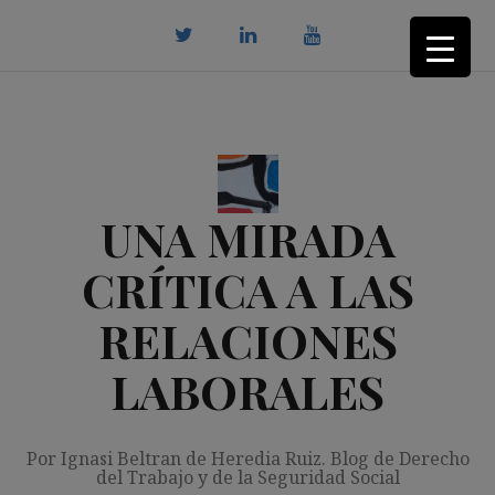
Saltar
al
contenido
twitter
Linkedin
youtube
UNA MIRADA
CRÍTICA A LAS
RELACIONES
LABORALES
Por Ignasi Beltran de Heredia Ruiz. Blog de Derecho
del Trabajo y de la Seguridad Social