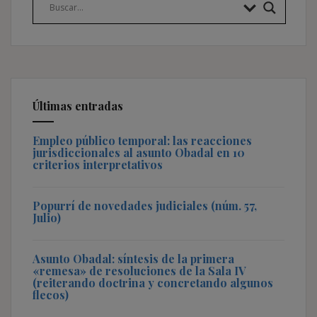
Últimas entradas
Empleo público temporal: las reacciones
jurisdiccionales al asunto Obadal en 10
criterios interpretativos
Popurrí de novedades judiciales (núm. 57,
Julio)
Asunto Obadal: síntesis de la primera
«remesa» de resoluciones de la Sala IV
(reiterando doctrina y concretando algunos
flecos)