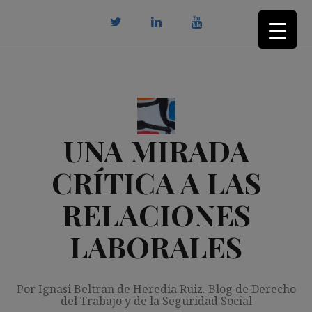
Saltar
al
contenido
twitter
Linkedin
youtube
UNA MIRADA
CRÍTICA A LAS
RELACIONES
LABORALES
Por Ignasi Beltran de Heredia Ruiz. Blog de Derecho
del Trabajo y de la Seguridad Social