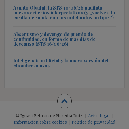
Asunto Obadal: la STS 30/06/26 aquilata
nuevos criterios interpretativos (y ¿vuelve a la
casilla de salida con los indefinidos no fijos?)
Absentismo y devengo de premio de
continuidad, en forma de más días de
descanso (STS 16/06/26)
Inteligencia artificial y la nueva versión del
«hombre-masa»
© Ignasi Beltran de Heredia Ruiz. |
Aviso legal
|
Información sobre cookies
|
Política de privacidad