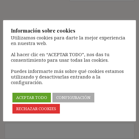
Deja una respuesta
Información sobre cookies
Tu dirección de correo electrónico no será publicada.
Los
Utilizamos cookies para darte la mejor experiencia
campos obligatorios están marcados con
*
en nuestra web.
Comentario
*
Al hacer clic en “ACEPTAR TODO”, nos das tu
consentimiento para usar todas las cookies.
Puedes informarte más sobre qué cookies estamos
utilizando y desactivarlas entrando a la
configuración.
ACEPTAR TODO
CONFIGURACIÓN
RECHAZAR COOKIES
Nombre
*