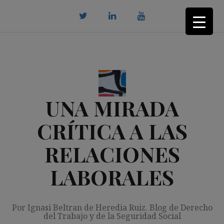
Saltar
al
contenido
twitter
Linkedin
youtube
UNA MIRADA
CRÍTICA A LAS
RELACIONES
LABORALES
Por Ignasi Beltran de Heredia Ruiz. Blog de Derecho
del Trabajo y de la Seguridad Social