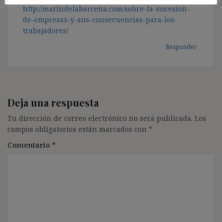
http://marindelabarcena.com/sobre-la-sucesion-
de-empresas-y-sus-consecuencias-para-los-
trabajadores/
Responder
Deja una respuesta
Tu dirección de correo electrónico no será publicada.
Los
campos obligatorios están marcados con
*
Comentario
*