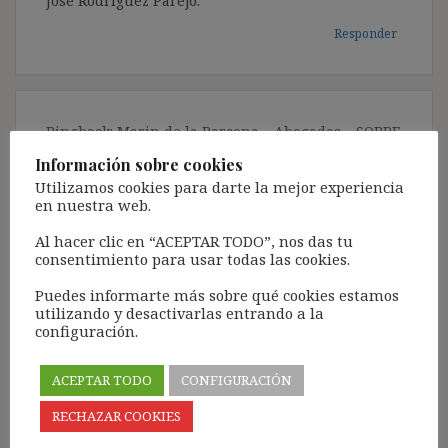
José Rodríguez Parejo.
Responder
Pingback: Marin de la Barcena – Abogados – SOBRE
LA SUCESIÓN DE EMPRESAS Y SUS CONSECUENCIAS
Información sobre cookies
PARA LOS TRABAJADORES
Utilizamos cookies para darte la mejor experiencia
en nuestra web.
Al hacer clic en “ACEPTAR TODO”, nos das tu
consentimiento para usar todas las cookies.
Ignacio Marín de la Bárcena
dice:
Puedes informarte más sobre qué cookies estamos
4 mayo, 2015 a las 08:04
utilizando y desactivarlas entrando a la
configuración.
Ignasi, enhorabuena por tu página y todos tus
comentarios. En este me surge una duda porque
ACEPTAR TODO
CONFIGURACIÓN
no veo en la Sentencia de la Audiencia Nacional la
aplicación de la doctrina Scattolom aunque sí que
RECHAZAR COOKIES
la anuncia.