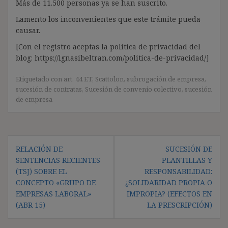
Más de 11.500 personas ya se han suscrito.
Lamento los inconvenientes que este trámite pueda
causar.
[Con el registro aceptas la política de privacidad del
blog: https://ignasibeltran.com/politica-de-privacidad/]
Etiquetado con
art. 44 ET
,
Scattolon
,
subrogación de empresa
,
sucesión de contratas
,
Sucesión de convenio colectivo
,
sucesión
de empresa
Navegación
RELACIÓN DE
SUCESIÓN DE
de
SENTENCIAS RECIENTES
PLANTILLAS Y
entradas
(TSJ) SOBRE EL
RESPONSABILIDAD:
CONCEPTO «GRUPO DE
¿SOLIDARIDAD PROPIA O
EMPRESAS LABORAL»
IMPROPIA? (EFECTOS EN
(ABR 15)
LA PRESCRIPCIÓN)