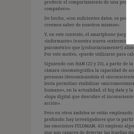
predecir el comportamiento de una person
compañero».
De hecho, «con suficientes datos, es posib
creemos saber de nosotros mismos».
Y, en este contexto, el smartphone juega 
«informante» (nuestra nueva «extremidad art
psicométrico que [¡voluntariamente!] alime
Por este motivo, «puede utilizarse para ca
Siguiendo con HAN (22 y 23), a partir de l
cámara cinematográfica la capacidad de acc
personas (denominándola el «inconsciente 
lenta permitían visibilizar «micromovimien
humano», en la actualidad, el big data y 
«lupa digital que descubre el inconsciente 
acción».
Pero en otros ámbitos se están empleando
profundo: hay investigadores que (a part
las emociones FELDMAN, 45) emplean algor
que son capaces de detectar las huellas da