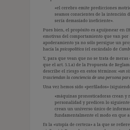
«el cerebro emite predicciones motr
seamos conscientes de la intención de
sería demasiado ineficiente».
Pues bien, el propósito es aguijonear en (H
emotivas del comportamiento que van por d
apoderamiento ya no sólo persigue un prop
hacía la
psicopolítica
(el escándalo de
Cambr
Y, para que vean que no se trata de meras 
que el art. 5.1.a) de la Propuesta de Reglam
describe el riesgo en estos términos: «
un si
trasciendan la conciencia de una persona pa
Una vez hemos sido «perfilados» (siguiendo 
«máquinas pronosticadoras crean y 
personalidad y predicen lo siguiente
crean un universo único de informa
fundamentalmente el modo en que acc
Es la «utopía de certeza» a la que se refi