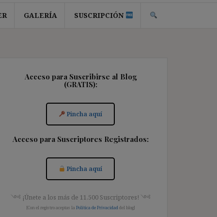
ER
GALERÍA
SUSCRIPCIÓN
Acceso para Suscribirse al Blog
(GRATIS):
Pincha aquí
Acceso para Suscriptores Registrados:
Pincha aquí
༺ ¡Únete a los más de 11.500 Suscriptores! ༺
[Con el registro aceptas la
Política de Privacidad
del blog]