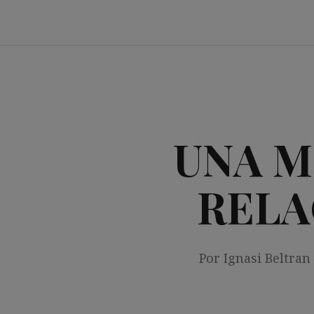
Saltar
al
contenido
UNA M
RELA
Por Ignasi Beltran