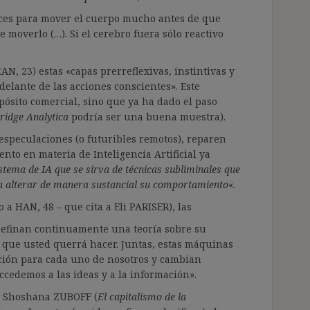
ices para mover el cuerpo mucho antes de que
 moverlo (…). Si el cerebro fuera sólo reactivo
AN, 23) estas «capas prerreflexivas, instintivas y
elante de las acciones conscientes». Este
ósito comercial, sino que ya ha dado el paso
idge Analytica
podría ser una buena muestra).
especulaciones (o futuribles remotos), reparen
ento en materia de Inteligencia Artificial ya
stema de IA que se sirva de técnicas subliminales que
ra alterar de manera sustancial su comportamiento
«.
a HAN, 48 – que cita a Eli PARISER), las
refinan continuamente una teoría sobre su
 que usted querrá hacer. Juntas, estas máquinas
ción para cada uno de nosotros y cambian
edemos a las ideas y a la información».
ere Shoshana ZUBOFF (
El capitalismo de la