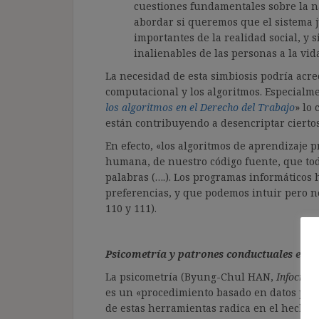
cuestiones fundamentales sobre la n
abordar si queremos que el sistema j
importantes de la realidad social, y
inalienables de las personas a la vida
La necesidad de esta simbiosis podría acrec
computacional y los algoritmos. Especialm
los algoritmos en el Derecho del Trabajo
» lo 
están contribuyendo a desencriptar cierto
En efecto, «los algoritmos de aprendizaje
humana, de nuestro código fuente, que tod
palabras (….). Los programas informáticos
preferencias, y que podemos intuir pero n
110 y 111).
Psicometría y patrones conductuales eme
La psicometría (Byung-Chul HAN,
Infocraci
es un «procedimiento basado en datos para
de estas herramientas radica en el hecho d