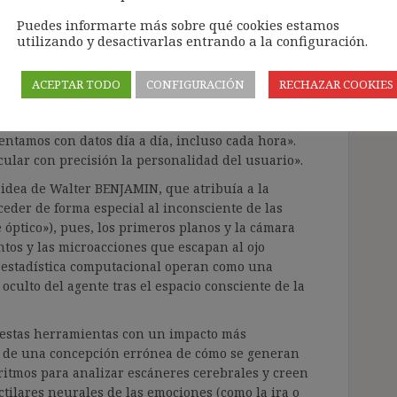
a mejor de lo que podría hacerlo un amigo o un
Puedes informarte más sobre qué cookies estamos
utilizando y desactivarlas entrando a la configuración.
le incluso generar información más allá de lo que
ACEPTAR TODO
CONFIGURACIÓN
RECHAZAR COOKIES
un papel absolutamente medular, pues, como
ificial»), es «un dispositivo de registro
ntamos con datos día a día, incluso cada hora».
lcular con precisión la personalidad del usuario».
a idea de Walter BENJAMIN, que atribuía a la
eder de forma especial al inconsciente de las
óptico»), pues, los primeros planos y la cámara
tos y las microacciones que escapan al ojo
la estadística computacional operan como una
oculto del agente tras el espacio consciente de la
 estas herramientas con un impacto más
ir de una concepción errónea de cómo se generan
itmos para analizar escáneres cerebrales y creen
ctilares neurales de las emociones (como la ira o