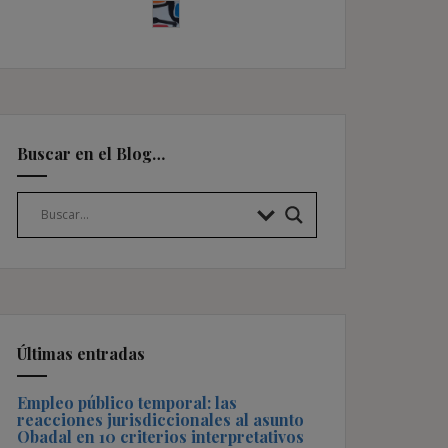
Buscar en el Blog…
Últimas entradas
Empleo público temporal: las
reacciones jurisdiccionales al asunto
Obadal en 10 criterios interpretativos