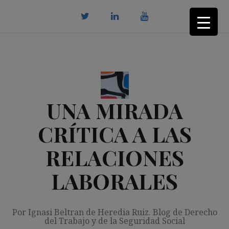
Saltar
al
contenido
twitter
Linkedin
youtube
UNA MIRADA
CRÍTICA A LAS
RELACIONES
LABORALES
Por Ignasi Beltran de Heredia Ruiz. Blog de Derecho
del Trabajo y de la Seguridad Social