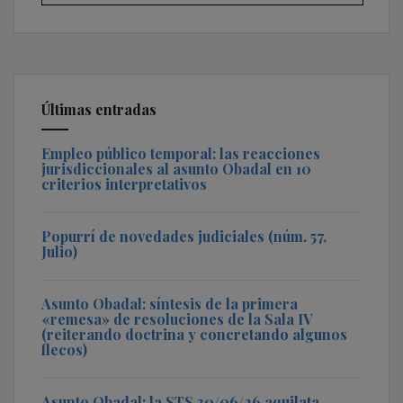
Últimas entradas
Empleo público temporal: las reacciones
jurisdiccionales al asunto Obadal en 10
criterios interpretativos
Popurrí de novedades judiciales (núm. 57,
Julio)
Asunto Obadal: síntesis de la primera
«remesa» de resoluciones de la Sala IV
(reiterando doctrina y concretando algunos
flecos)
Asunto Obadal: la STS 30/06/26 aquilata