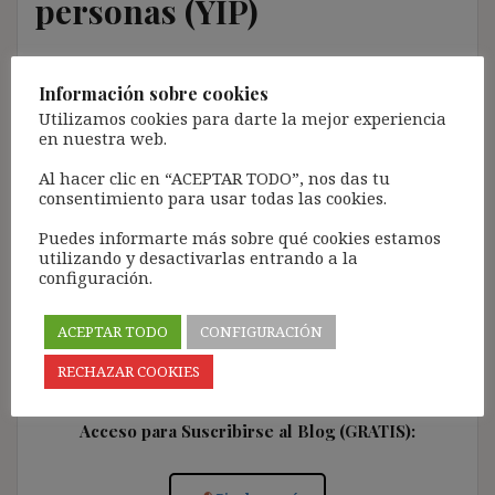
personas (YIP)
14 junio, 2022
ibdehere
Open
Información sobre cookies
La profesora Lisa FELDMAN BARRETT en su fantástico
Utilizamos cookies para darte la mejor experiencia
libro «La vida secreta del cerebro» afirma (306) «entre
en nuestra web.
neurociencia y el sistema jurídico hay una gran falta
de sincronización en cuestiones fundamentales sobre
Al hacer clic en “ACEPTAR TODO”, nos das tu
consentimiento para usar todas las cookies.
la naturaleza humana. Estas discrepancias se deben
abordar si queremos que el sistema jurídico siga
Puedes informarte más sobre qué cookies estamos
siendo uno de los logros más importantes de la
utilizando y desactivarlas entrando a la
realidad social, y si queremos seguir protegiendo los
configuración.
derechos inalienables de las personas […]
ACEPTAR TODO
CONFIGURACIÓN
RECHAZAR COOKIES
Acceso para Suscribirse al Blog (GRATIS):