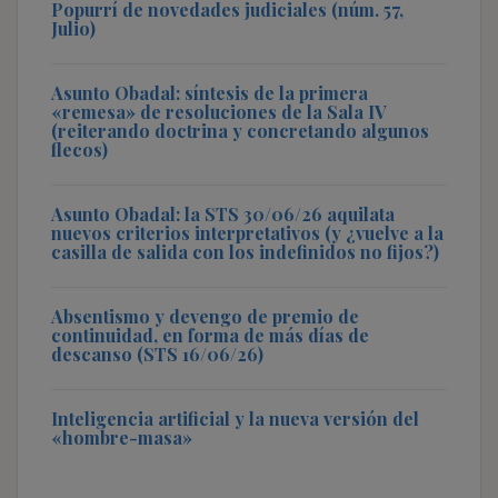
Popurrí de novedades judiciales (núm. 57,
Julio)
Asunto Obadal: síntesis de la primera
«remesa» de resoluciones de la Sala IV
(reiterando doctrina y concretando algunos
flecos)
Asunto Obadal: la STS 30/06/26 aquilata
nuevos criterios interpretativos (y ¿vuelve a la
casilla de salida con los indefinidos no fijos?)
Absentismo y devengo de premio de
continuidad, en forma de más días de
descanso (STS 16/06/26)
Inteligencia artificial y la nueva versión del
«hombre-masa»