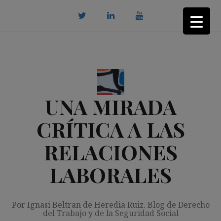
Saltar
al
contenido
twitter
Linkedin
youtube
UNA MIRADA
CRÍTICA A LAS
RELACIONES
LABORALES
Por Ignasi Beltran de Heredia Ruiz. Blog de Derecho
del Trabajo y de la Seguridad Social