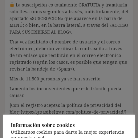
La suscripción es totalmente GRATUITA y tramitarla
solo lleva unos segundos a través, indistintamente, del
apartado «SUSCRIPCIÓN» que aparece en la barra de
MENÚ; o bien, en la barra lateral, a través del «ACCESO
PARA SUSCRIBIRSE AL BLOG».
Una vez facilitado el nombre de usuario y el correo
electrónico, deberán verificar la contraseña a través
de un enlace que recibirán en el correo electrónico
registrado (según los casos, es posible que tengan que
revisar la bandeja de «Spam»).
Más de 11.500 personas ya se han suscrito.
Lamento los inconvenientes que este trámite pueda
causar.
[Con el registro aceptas la política de privacidad del
blog: https://ignasibeltran.com/politica-de-privacidad/]
Información sobre cookies
Utilizamos cookies para darte la mejor experiencia
en nuestra web.