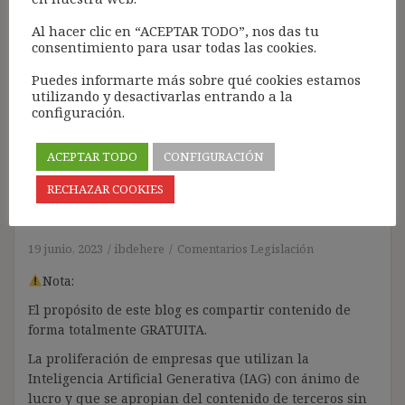
Inteligencia artificial y
Al hacer clic en “ACEPTAR TODO”, nos das tu
consentimiento para usar todas las cookies.
reconocimiento biométrico
de emociones: una
Puedes informarte más sobre qué cookies estamos
utilizando y desactivarlas entrando a la
valoración a la luz de las
configuración.
enmiendas del Parlamento
ACEPTAR TODO
CONFIGURACIÓN
europeo a la Ley de
RECHAZAR COOKIES
Inteligencia Artificial
19 junio, 2023
ibdehere
Comentarios Legislación
Nota:
El propósito de este blog es compartir contenido de
forma totalmente GRATUITA.
La proliferación de empresas que utilizan la
Inteligencia Artificial Generativa (IAG) con ánimo de
lucro y que se apropian del contenido de terceros sin