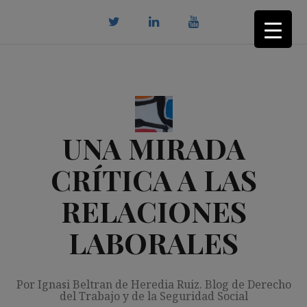
Saltar
al
contenido
twitter
Linkedin
youtube
UNA MIRADA
CRÍTICA A LAS
RELACIONES
LABORALES
Por Ignasi Beltran de Heredia Ruiz. Blog de Derecho
del Trabajo y de la Seguridad Social