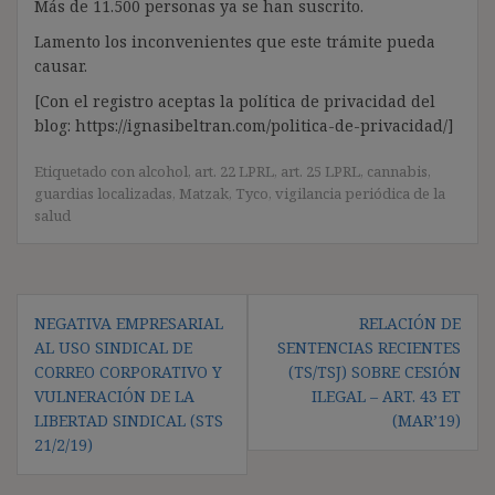
Más de 11.500 personas ya se han suscrito.
Lamento los inconvenientes que este trámite pueda
causar.
[Con el registro aceptas la política de privacidad del
blog: https://ignasibeltran.com/politica-de-privacidad/]
Etiquetado con
alcohol
,
art. 22 LPRL
,
art. 25 LPRL
,
cannabis
,
guardias localizadas
,
Matzak
,
Tyco
,
vigilancia periódica de la
salud
Navegación
NEGATIVA EMPRESARIAL
RELACIÓN DE
de
AL USO SINDICAL DE
SENTENCIAS RECIENTES
entradas
CORREO CORPORATIVO Y
(TS/TSJ) SOBRE CESIÓN
VULNERACIÓN DE LA
ILEGAL – ART. 43 ET
LIBERTAD SINDICAL (STS
(MAR’19)
21/2/19)