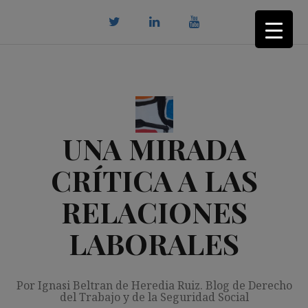
Saltar
al
contenido
twitter
Linkedin
youtube
UNA MIRADA
CRÍTICA A LAS
RELACIONES
LABORALES
Por Ignasi Beltran de Heredia Ruiz. Blog de Derecho
del Trabajo y de la Seguridad Social