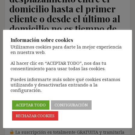
domicilio hasta el primer
cliente o desde el último al
domicilio no es tiempo de
trabajo (STS 4/12/2018)
Información sobre cookies
Utilizamos cookies para darte la mejor experiencia
en nuestra web.
13 febrero, 2019
ibdehere
Comentarios Jurisprudencia
Al hacer clic en “ACEPTAR TODO”, nos das tu
Nota:
consentimiento para usar todas las cookies.
El propósito de este blog es compartir contenido de
Puedes informarte más sobre qué cookies estamos
forma totalmente GRATUITA.
utilizando y desactivarlas entrando a la
La proliferación de empresas que utilizan la
configuración.
Inteligencia Artificial Generativa (IAG) con ánimo de
lucro y que se apropian del contenido de terceros sin
ACEPTAR TODO
CONFIGURACIÓN
ningún respeto por los derechos de autor, me ha
llevado a restringir el contenido del blog únicamente
RECHAZAR COOKIES
a las personas SUSCRITAS.
La suscripción es totalmente GRATUITA y tramitarla