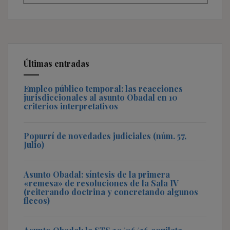
Últimas entradas
Empleo público temporal: las reacciones
jurisdiccionales al asunto Obadal en 10
criterios interpretativos
Popurrí de novedades judiciales (núm. 57,
Julio)
Asunto Obadal: síntesis de la primera
«remesa» de resoluciones de la Sala IV
(reiterando doctrina y concretando algunos
flecos)