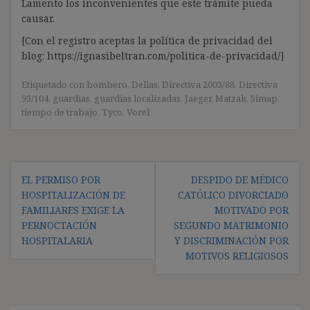
Lamento los inconvenientes que este trámite pueda
causar.
[Con el registro aceptas la política de privacidad del
blog: https://ignasibeltran.com/politica-de-privacidad/]
Etiquetado con
bombero
,
Dellas
,
Directiva 2003/88
,
Directiva
93/104
,
guardias
,
guardias localizadas
,
Jaeger
,
Matzak
,
Simap
,
tiempo de trabajo
,
Tyco
,
Vorel
Navegación
EL PERMISO POR
DESPIDO DE MÉDICO
de
HOSPITALIZACIÓN DE
CATÓLICO DIVORCIADO
entradas
FAMILIARES EXIGE LA
MOTIVADO POR
PERNOCTACIÓN
SEGUNDO MATRIMONIO
HOSPITALARIA
Y DISCRIMINACIÓN POR
MOTIVOS RELIGIOSOS