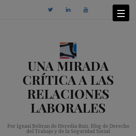
Saltar
al
contenido
twitter
Linkedin
youtube
UNA MIRADA
CRÍTICA A LAS
RELACIONES
LABORALES
Por Ignasi Beltran de Heredia Ruiz. Blog de Derecho
del Trabajo y de la Seguridad Social