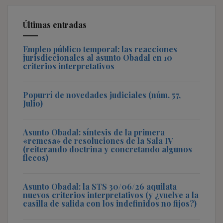
Últimas entradas
Empleo público temporal: las reacciones
jurisdiccionales al asunto Obadal en 10
criterios interpretativos
Popurrí de novedades judiciales (núm. 57,
Julio)
Asunto Obadal: síntesis de la primera
«remesa» de resoluciones de la Sala IV
(reiterando doctrina y concretando algunos
flecos)
Asunto Obadal: la STS 30/06/26 aquilata
nuevos criterios interpretativos (y ¿vuelve a la
casilla de salida con los indefinidos no fijos?)