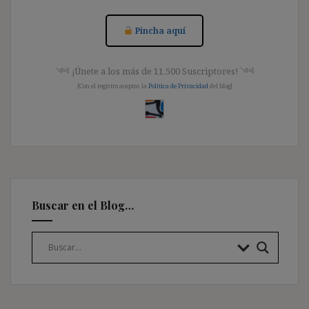
Pincha aquí
༺ ¡Únete a los más de 11.500 Suscriptores! ༺
[Con el registro aceptas la
Política de Privacidad
del blog]
Buscar en el Blog…