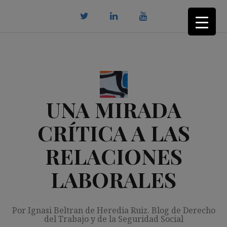
Saltar
al
contenido
twitter
Linkedin
youtube
UNA MIRADA
CRÍTICA A LAS
RELACIONES
LABORALES
Por Ignasi Beltran de Heredia Ruiz. Blog de Derecho
del Trabajo y de la Seguridad Social