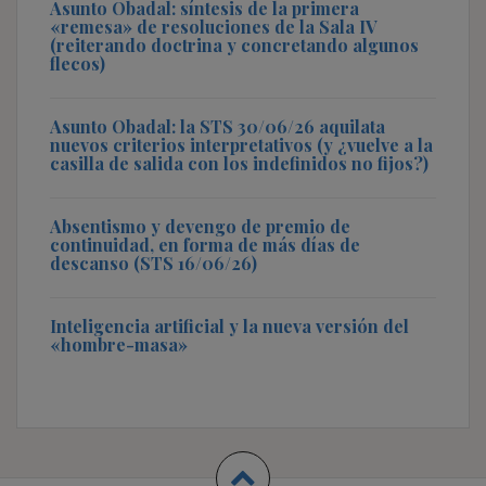
Asunto Obadal: síntesis de la primera
«remesa» de resoluciones de la Sala IV
(reiterando doctrina y concretando algunos
flecos)
Asunto Obadal: la STS 30/06/26 aquilata
nuevos criterios interpretativos (y ¿vuelve a la
casilla de salida con los indefinidos no fijos?)
Absentismo y devengo de premio de
continuidad, en forma de más días de
descanso (STS 16/06/26)
Inteligencia artificial y la nueva versión del
«hombre-masa»