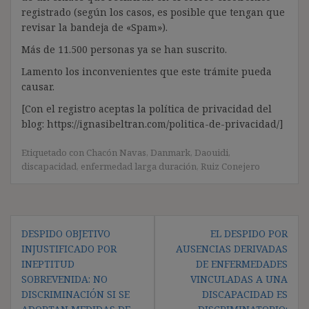
registrado (según los casos, es posible que tengan que
revisar la bandeja de «Spam»).
Más de 11.500 personas ya se han suscrito.
Lamento los inconvenientes que este trámite pueda
causar.
[Con el registro aceptas la política de privacidad del
blog: https://ignasibeltran.com/politica-de-privacidad/]
Etiquetado con
Chacón Navas
,
Danmark
,
Daouidi
,
discapacidad
,
enfermedad larga duración
,
Ruiz Conejero
Navegación
DESPIDO OBJETIVO
EL DESPIDO POR
de
INJUSTIFICADO POR
AUSENCIAS DERIVADAS
entradas
INEPTITUD
DE ENFERMEDADES
SOBREVENIDA: NO
VINCULADAS A UNA
DISCRIMINACIÓN SI SE
DISCAPACIDAD ES