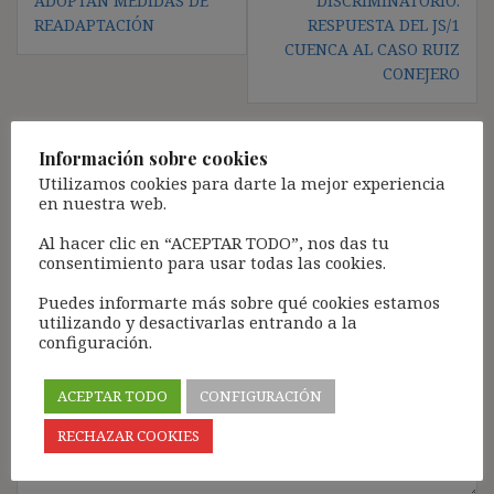
ADOPTAN MEDIDAS DE
DISCRIMINATORIO:
READAPTACIÓN
RESPUESTA DEL JS/1
CUENCA AL CASO RUIZ
CONEJERO
Información sobre cookies
Deja una respuesta
Utilizamos cookies para darte la mejor experiencia
en nuestra web.
Tu dirección de correo electrónico no será publicada.
Los
campos obligatorios están marcados con
*
Al hacer clic en “ACEPTAR TODO”, nos das tu
consentimiento para usar todas las cookies.
Comentario
*
Puedes informarte más sobre qué cookies estamos
utilizando y desactivarlas entrando a la
configuración.
ACEPTAR TODO
CONFIGURACIÓN
RECHAZAR COOKIES