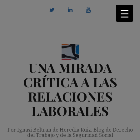
Saltar
al
contenido
twitter
Linkedin
youtube
UNA MIRADA
CRÍTICA A LAS
RELACIONES
LABORALES
Por Ignasi Beltran de Heredia Ruiz. Blog de Derecho
del Trabajo y de la Seguridad Social