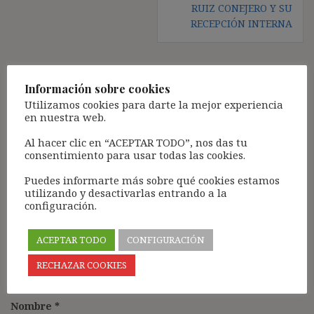
RUIZ CONEJERO Y SU
RECEPCIÓN INTERNA
Información sobre cookies
Deja una respuesta
Utilizamos cookies para darte la mejor experiencia
Tu dirección de correo electrónico no será publicada.
Los
en nuestra web.
campos obligatorios están marcados con
*
Al hacer clic en “ACEPTAR TODO”, nos das tu
Comentario
*
consentimiento para usar todas las cookies.
Puedes informarte más sobre qué cookies estamos
utilizando y desactivarlas entrando a la
configuración.
ACEPTAR TODO
CONFIGURACIÓN
RECHAZAR COOKIES
Nombre
*