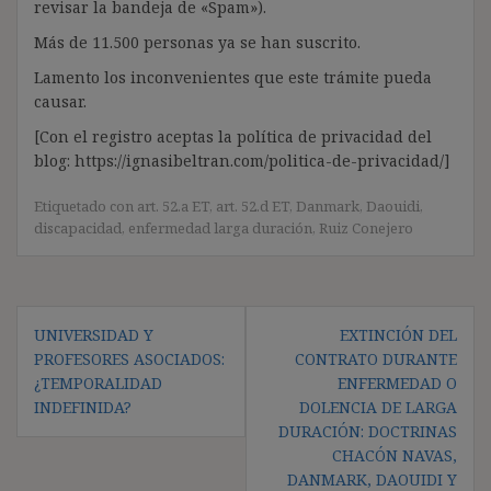
revisar la bandeja de «Spam»).
Más de 11.500 personas ya se han suscrito.
Lamento los inconvenientes que este trámite pueda
causar.
[Con el registro aceptas la política de privacidad del
blog: https://ignasibeltran.com/politica-de-privacidad/]
Etiquetado con
art. 52.a ET
,
art. 52.d ET
,
Danmark
,
Daouidi
,
discapacidad
,
enfermedad larga duración
,
Ruiz Conejero
Navegación
UNIVERSIDAD Y
EXTINCIÓN DEL
de
PROFESORES ASOCIADOS:
CONTRATO DURANTE
entradas
¿TEMPORALIDAD
ENFERMEDAD O
INDEFINIDA?
DOLENCIA DE LARGA
DURACIÓN: DOCTRINAS
CHACÓN NAVAS,
DANMARK, DAOUIDI Y