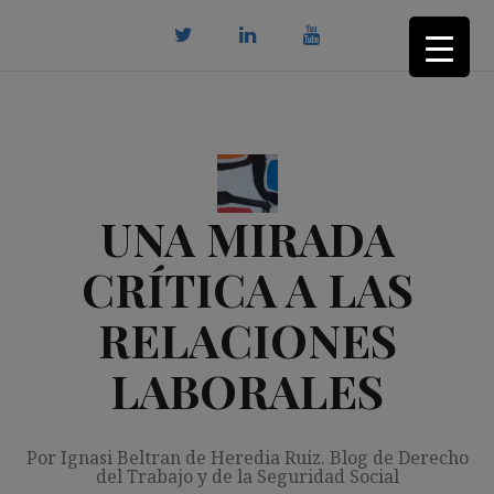
Saltar
al
contenido
twitter
Linkedin
youtube
UNA MIRADA
CRÍTICA A LAS
RELACIONES
LABORALES
Por Ignasi Beltran de Heredia Ruiz. Blog de Derecho
del Trabajo y de la Seguridad Social