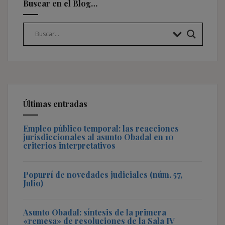
Buscar en el Blog…
Últimas entradas
Empleo público temporal: las reacciones
jurisdiccionales al asunto Obadal en 10
criterios interpretativos
Popurrí de novedades judiciales (núm. 57,
Julio)
Asunto Obadal: síntesis de la primera
«remesa» de resoluciones de la Sala IV