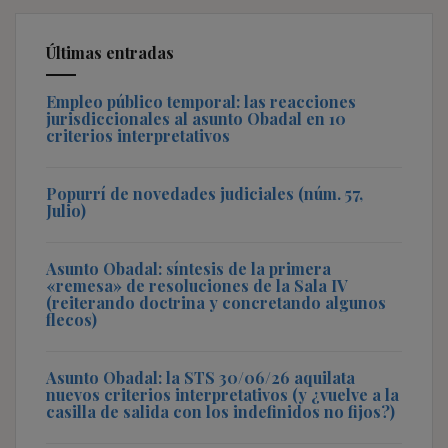
Últimas entradas
Empleo público temporal: las reacciones
jurisdiccionales al asunto Obadal en 10
criterios interpretativos
Popurrí de novedades judiciales (núm. 57,
Julio)
Asunto Obadal: síntesis de la primera
«remesa» de resoluciones de la Sala IV
(reiterando doctrina y concretando algunos
flecos)
Asunto Obadal: la STS 30/06/26 aquilata
nuevos criterios interpretativos (y ¿vuelve a la
casilla de salida con los indefinidos no fijos?)