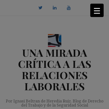
Saltar
al
contenido
twitter
Linkedin
youtube
UNA MIRADA
CRÍTICA A LAS
RELACIONES
LABORALES
Por Ignasi Beltran de Heredia Ruiz. Blog de Derecho
del Trabajo y de la Seguridad Social