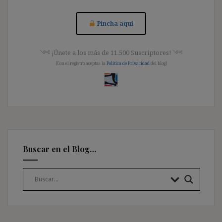
Pincha aquí
༺ ¡Únete a los más de 11.500 Suscriptores! ༺
[Con el registro aceptas la
Política de Privacidad
del blog]
Buscar en el Blog…