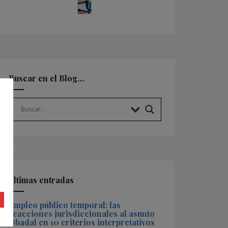
Buscar en el Blog…
Últimas entradas
Empleo público temporal: las
reacciones jurisdiccionales al asunto
Obadal en 10 criterios interpretativos