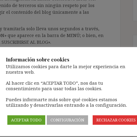
enido de terceros sin ningún respeto por los
gir el contenido del blog únicamente a las
 tramitarla solo lleva unos segundos a través,
ÓN» que aparece en la barra de MENÚ; o bien, en
RA SUSCRIBIRSE AL BLOG».
l correo electrónico, deberán verificar la
irán en el correo electrónico registrado (según
Información sobre cookies
ar la bandeja de «Spam»).
Utilizamos cookies para darte la mejor experiencia en
nuestra web.
Al hacer clic en “ACEPTAR TODO”, nos das tu
te pueda causar.
consentimiento para usar todas las cookies.
cidad del blog: https://ignasibeltran.com/politica-
Puedes informarte más sobre qué cookies estamos
utilizando y desactivarlas entrando a la configuración.
o
,
DA 17ª EBEP
,
de Diego Porras 1
,
Directiva
ACEPTAR TODO
CONFIGURACIÓN
RECHAZAR COOKIES
ez López
,
RDLey 32/2021
,
sucesión contratos
actual