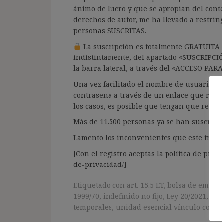
ánimo de lucro y que se apropian del cont
derechos de autor, me ha llevado a restrin
personas SUSCRITAS.
La suscripción es totalmente GRATUITA y
indistintamente, del apartado «SUSCRIPCI
la barra lateral, a través del «ACCESO PA
Una vez facilitado el nombre de usuario y e
contraseña a través de un enlace que recib
los casos, es posible que tengan que revis
Más de 11.500 personas ya se han suscrito.
Lamento los inconvenientes que este trámi
[Con el registro aceptas la política de priva
de-privacidad/]
Etiquetado con
art. 15.5 ET
,
bolsa de emple
1999/70
,
indefinido no fijo
,
Ley 20/2021
,
Pér
temporales
,
unidad esencial vínculo contr