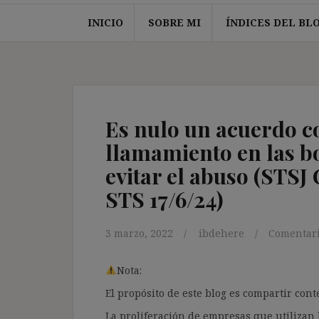
INICIO
SOBRE MI
ÍNDICES DEL BL
Es nulo un acuerdo co
llamamiento en las b
evitar el abuso (STSJ 
STS 17/6/24)
3 marzo, 2022
ibdehere
Comentari
Nota:
El propósito de este blog es compartir co
La proliferación de empresas que utilizan l