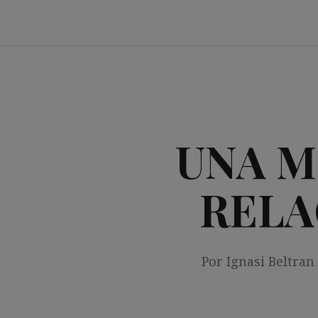
Saltar
al
contenido
UNA M
RELA
Por Ignasi Beltran