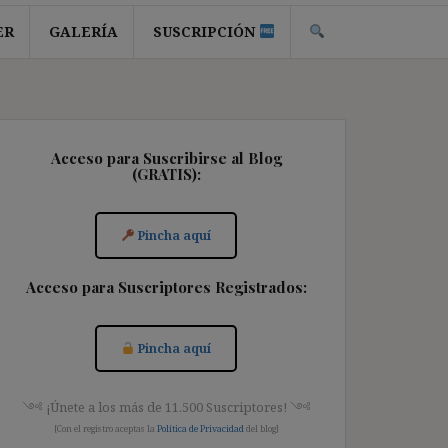
ER
GALERÍA
SUSCRIPCIÓN
Acceso para Suscribirse al Blog
(GRATIS):
Pincha aquí
Acceso para Suscriptores Registrados:
Pincha aquí
༺ ¡Únete a los más de 11.500 Suscriptores! ༺
[Con el registro aceptas la
Política de Privacidad
del blog]