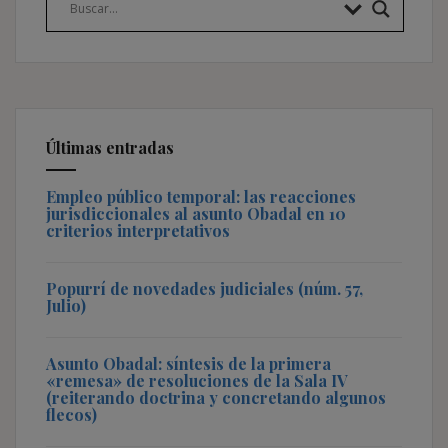
Últimas entradas
Empleo público temporal: las reacciones
jurisdiccionales al asunto Obadal en 10
criterios interpretativos
Popurrí de novedades judiciales (núm. 57,
Julio)
Asunto Obadal: síntesis de la primera
«remesa» de resoluciones de la Sala IV
(reiterando doctrina y concretando algunos
flecos)