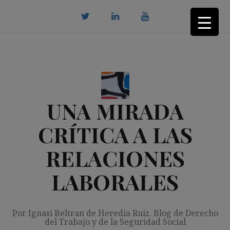
Saltar
al
contenido
twitter
Linkedin
youtube
UNA MIRADA
CRÍTICA A LAS
RELACIONES
LABORALES
Por Ignasi Beltran de Heredia Ruiz. Blog de Derecho
del Trabajo y de la Seguridad Social