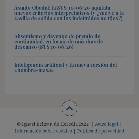
Asunto Obadal: la STS 30/06/26 aquilata
nuevos criterios interpretativos (y ¿vuelve a la
casilla de salida con los indefinidos no fijos?)
Absentismo y devengo de premio de
continuidad, en forma de más días de
descanso (STS 16/06/26)
Inteligencia artificial y la nueva versión del
«hombre-masa»
© Ignasi Beltran de Heredia Ruiz. |
Aviso legal
|
Información sobre cookies
|
Política de privacidad