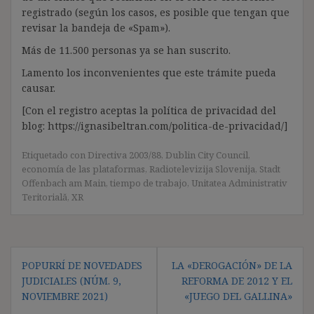
registrado (según los casos, es posible que tengan que
revisar la bandeja de «Spam»).
Más de 11.500 personas ya se han suscrito.
Lamento los inconvenientes que este trámite pueda
causar.
[Con el registro aceptas la política de privacidad del
blog: https://ignasibeltran.com/politica-de-privacidad/]
Etiquetado con
Directiva 2003/88
,
Dublin City Council
,
economía de las plataformas
,
Radiotelevizija Slovenija
,
Stadt
Offenbach am Main
,
tiempo de trabajo
,
Unitatea Administrativ
Teritorială
,
XR
Navegación
POPURRÍ DE NOVEDADES
LA «DEROGACIÓN» DE LA
de
JUDICIALES (NÚM. 9,
REFORMA DE 2012 Y EL
entradas
NOVIEMBRE 2021)
«JUEGO DEL GALLINA»