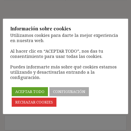
Deja una respuesta
Información sobre cookies
Tu dirección de correo electrónico no será publicada.
Los
Utilizamos cookies para darte la mejor experiencia
campos obligatorios están marcados con
*
en nuestra web.
Comentario
*
Al hacer clic en “ACEPTAR TODO”, nos das tu
consentimiento para usar todas las cookies.
Puedes informarte más sobre qué cookies estamos
utilizando y desactivarlas entrando a la
configuración.
ACEPTAR TODO
CONFIGURACIÓN
RECHAZAR COOKIES
Nombre
*