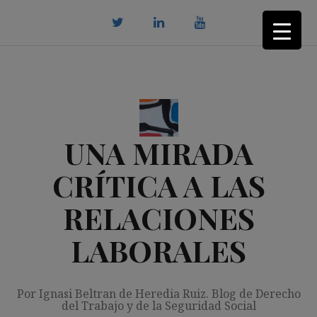
Saltar
al
contenido
twitter
Linkedin
youtube
UNA MIRADA
CRÍTICA A LAS
RELACIONES
LABORALES
Por Ignasi Beltran de Heredia Ruiz. Blog de Derecho
del Trabajo y de la Seguridad Social