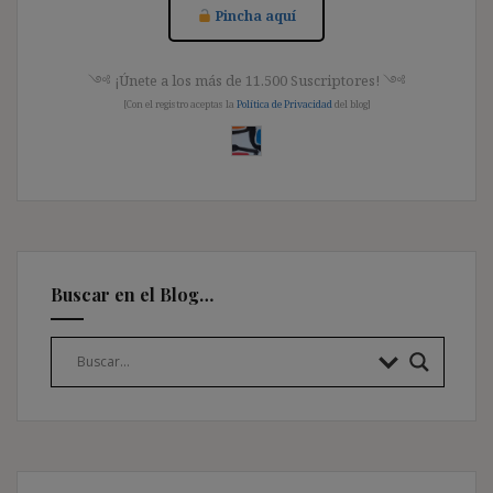
Pincha aquí
༺ ¡Únete a los más de 11.500 Suscriptores! ༺
[Con el registro aceptas la
Política de Privacidad
del blog]
Buscar en el Blog…