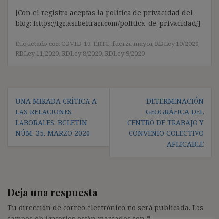
[Con el registro aceptas la política de privacidad del
blog: https://ignasibeltran.com/politica-de-privacidad/]
Etiquetado con
COVID-19
,
ERTE
,
fuerza mayor
,
RDLey 10/2020
,
RDLey 11/2020
,
RDLey 8/2020
,
RDLey 9/2020
Navegación
UNA MIRADA CRÍTICA A
DETERMINACIÓN
de
LAS RELACIONES
GEOGRÁFICA DEL
entradas
LABORALES: BOLETÍN
CENTRO DE TRABAJO Y
NÚM. 35, MARZO 2020
CONVENIO COLECTIVO
APLICABLE
Deja una respuesta
Tu dirección de correo electrónico no será publicada.
Los
campos obligatorios están marcados con
*