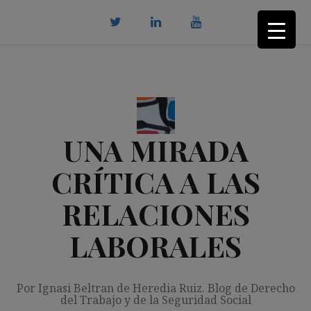
Saltar
al
contenido
twitter
Linkedin
youtube
UNA MIRADA
CRÍTICA A LAS
RELACIONES
LABORALES
Por Ignasi Beltran de Heredia Ruiz. Blog de Derecho
del Trabajo y de la Seguridad Social