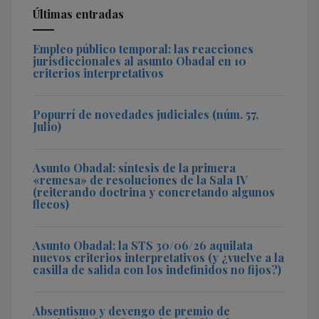
Últimas entradas
Empleo público temporal: las reacciones
jurisdiccionales al asunto Obadal en 10
criterios interpretativos
Popurrí de novedades judiciales (núm. 57,
Julio)
Asunto Obadal: síntesis de la primera
«remesa» de resoluciones de la Sala IV
(reiterando doctrina y concretando algunos
flecos)
Asunto Obadal: la STS 30/06/26 aquilata
nuevos criterios interpretativos (y ¿vuelve a la
casilla de salida con los indefinidos no fijos?)
Absentismo y devengo de premio de