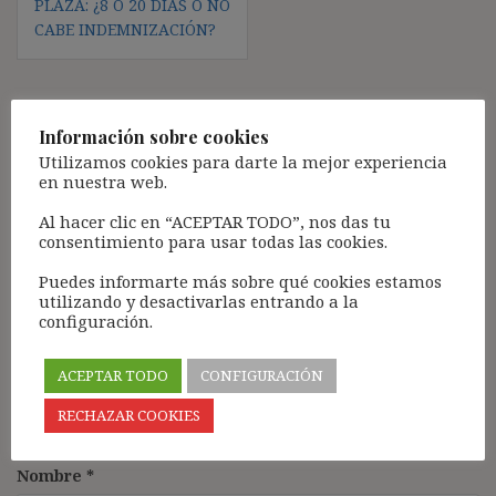
PLAZA: ¿8 O 20 DÍAS O NO
CABE INDEMNIZACIÓN?
Deja una respuesta
Información sobre cookies
Utilizamos cookies para darte la mejor experiencia
Tu dirección de correo electrónico no será publicada.
Los
en nuestra web.
campos obligatorios están marcados con
*
Al hacer clic en “ACEPTAR TODO”, nos das tu
Comentario
*
consentimiento para usar todas las cookies.
Puedes informarte más sobre qué cookies estamos
utilizando y desactivarlas entrando a la
configuración.
ACEPTAR TODO
CONFIGURACIÓN
RECHAZAR COOKIES
Nombre
*