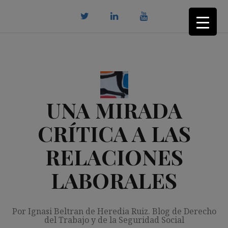
Saltar
al
contenido
twitter
Linkedin
youtube
UNA MIRADA
CRÍTICA A LAS
RELACIONES
LABORALES
Por Ignasi Beltran de Heredia Ruiz. Blog de Derecho
del Trabajo y de la Seguridad Social