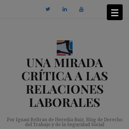
Saltar
al
contenido
twitter
Linkedin
youtube
UNA MIRADA
CRÍTICA A LAS
RELACIONES
LABORALES
Por Ignasi Beltran de Heredia Ruiz. Blog de Derecho
del Trabajo y de la Seguridad Social