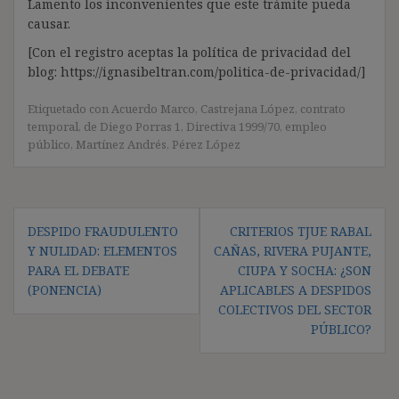
Lamento los inconvenientes que este trámite pueda
causar.
[Con el registro aceptas la política de privacidad del
blog: https://ignasibeltran.com/politica-de-privacidad/]
Etiquetado con
Acuerdo Marco
,
Castrejana López
,
contrato
temporal
,
de Diego Porras 1
,
Directiva 1999/70
,
empleo
público
,
Martínez Andrés
,
Pérez López
Navegación
DESPIDO FRAUDULENTO
CRITERIOS TJUE RABAL
de
Y NULIDAD: ELEMENTOS
CAÑAS, RIVERA PUJANTE,
entradas
PARA EL DEBATE
CIUPA Y SOCHA: ¿SON
(PONENCIA)
APLICABLES A DESPIDOS
COLECTIVOS DEL SECTOR
PÚBLICO?