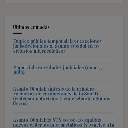
Últimas entradas
Empleo público temporal: las reacciones
jurisdiccionales al asunto Obadal en 10
criterios interpretativos
Popurrí de novedades judiciales (núm. 57,
Julio)
Asunto Obadal: síntesis de la primera
«remesa» de resoluciones de la Sala IV
(reiterando doctrina y concretando algunos
flecos)
Asunto Obadal: la STS 30/06/26 aquilata
nuevos criterios interpretativos (y ¿vuelve a la