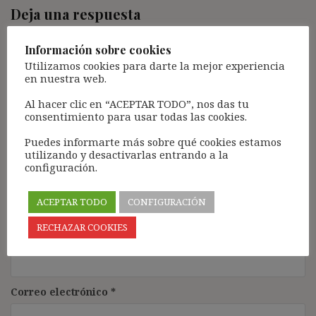
Deja una respuesta
Tu dirección de correo electrónico no será publicada.
Los
Información sobre cookies
campos obligatorios están marcados con
*
Utilizamos cookies para darte la mejor experiencia
Comentario
*
en nuestra web.
Al hacer clic en “ACEPTAR TODO”, nos das tu
consentimiento para usar todas las cookies.
Puedes informarte más sobre qué cookies estamos
utilizando y desactivarlas entrando a la
configuración.
ACEPTAR TODO
CONFIGURACIÓN
RECHAZAR COOKIES
Nombre
*
Correo electrónico
*