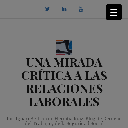
Saltar
al
contenido
twitter
Linkedin
youtube
UNA MIRADA
CRÍTICA A LAS
RELACIONES
LABORALES
Por Ignasi Beltran de Heredia Ruiz. Blog de Derecho
del Trabajo y de la Seguridad Social