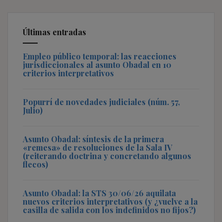
Últimas entradas
Empleo público temporal: las reacciones
jurisdiccionales al asunto Obadal en 10
criterios interpretativos
Popurrí de novedades judiciales (núm. 57,
Julio)
Asunto Obadal: síntesis de la primera
«remesa» de resoluciones de la Sala IV
(reiterando doctrina y concretando algunos
flecos)
Asunto Obadal: la STS 30/06/26 aquilata
nuevos criterios interpretativos (y ¿vuelve a la
casilla de salida con los indefinidos no fijos?)