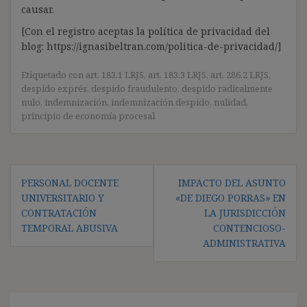
causar.
[Con el registro aceptas la política de privacidad del
blog: https://ignasibeltran.com/politica-de-privacidad/]
Etiquetado con
art. 183.1 LRJS
,
art. 183.3 LRJS
,
art. 286.2 LRJS
,
despido exprés
,
despido fraudulento
,
despido radicalmente
nulo
,
indemnización
,
indemnización despido
,
nulidad
,
principio de economía procesal
Navegación
PERSONAL DOCENTE
IMPACTO DEL ASUNTO
de
UNIVERSITARIO Y
«DE DIEGO PORRAS» EN
entradas
CONTRATACIÓN
LA JURISDICCIÓN
TEMPORAL ABUSIVA
CONTENCIOSO-
ADMINISTRATIVA