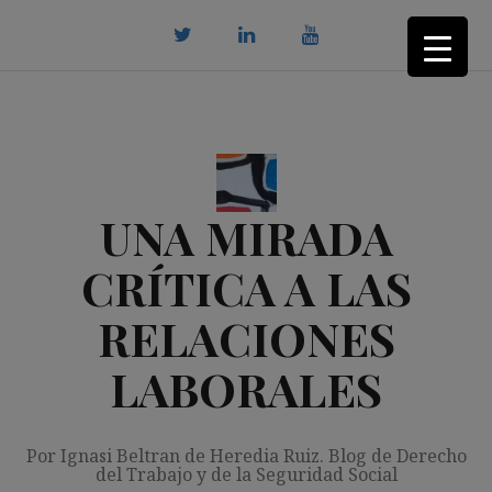
Saltar
al
contenido
twitter
Linkedin
youtube
UNA MIRADA
CRÍTICA A LAS
RELACIONES
LABORALES
Por Ignasi Beltran de Heredia Ruiz. Blog de Derecho
del Trabajo y de la Seguridad Social