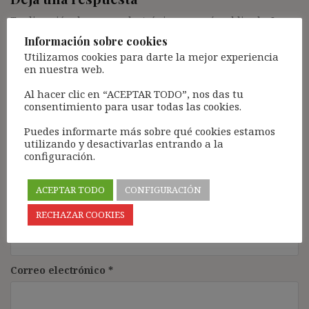
Tu dirección de correo electrónico no será publicada.
Los
campos obligatorios están marcados con
*
Información sobre cookies
Utilizamos cookies para darte la mejor experiencia
Comentario
*
en nuestra web.
Al hacer clic en “ACEPTAR TODO”, nos das tu
consentimiento para usar todas las cookies.
Puedes informarte más sobre qué cookies estamos
utilizando y desactivarlas entrando a la
configuración.
ACEPTAR TODO
CONFIGURACIÓN
Nombre
*
RECHAZAR COOKIES
Correo electrónico
*