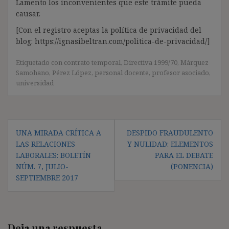
Lamento los inconvenientes que este trámite pueda
causar.
[Con el registro aceptas la política de privacidad del
blog: https://ignasibeltran.com/politica-de-privacidad/]
Etiquetado con
contrato temporal
,
Directiva 1999/70
,
Márquez
Samohano
,
Pérez López
,
personal docente
,
profesor asociado
,
universidad
Navegación
UNA MIRADA CRÍTICA A
DESPIDO FRAUDULENTO
de
LAS RELACIONES
Y NULIDAD: ELEMENTOS
entradas
LABORALES: BOLETÍN
PARA EL DEBATE
NÚM. 7, JULIO-
(PONENCIA)
SEPTIEMBRE 2017
Deja una respuesta