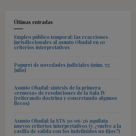
Últimas entradas
Empleo público temporal: las reacciones
jurisdiccionales al asunto Obadal en 10
criterios interpretativos
Popurrí de novedades judiciales (núm. 57,
Julio)
Asunto Obadal: síntesis de la primera
«remesa» de resoluciones de la Sala IV
(reiterando doctrina y concretando algunos
flecos)
Asunto Obadal: la STS 30/06/26 aquilata
nuevos criterios interpretativos (y ¿vuelve a la
casilla de salida con los indefinidos no fijos?)