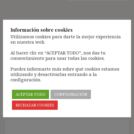
Deja una respuesta
Información sobre cookies
Tu dirección de correo electrónico no será publicada.
Los
Utilizamos cookies para darte la mejor experiencia
campos obligatorios están marcados con
*
en nuestra web.
Comentario
*
Al hacer clic en “ACEPTAR TODO”, nos das tu
consentimiento para usar todas las cookies.
Puedes informarte más sobre qué cookies estamos
utilizando y desactivarlas entrando a la
configuración.
ACEPTAR TODO
CONFIGURACIÓN
RECHAZAR COOKIES
Nombre
*