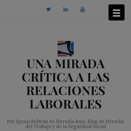
Saltar
al
contenido
twitter
Linkedin
youtube
UNA MIRADA
CRÍTICA A LAS
RELACIONES
LABORALES
Por Ignasi Beltran de Heredia Ruiz. Blog de Derecho
del Trabajo y de la Seguridad Social