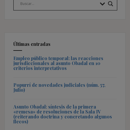
Últimas entradas
Empleo público temporal: las reacciones
jurisdiccionales al asunto Obadal en 10
criterios interpretativos
Popurrí de novedades judiciales (núm. 57,
Julio)
Asunto Obadal: síntesis de la primera
«remesa» de resoluciones de la Sala IV
(reiterando doctrina y concretando algunos
flecos)