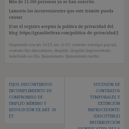
Más de 11.500 personas ya se han suscrito.
Lamento los inconvenientes que este trámite pueda
causar.
[Con el registro aceptas la política de privacidad del
blog: https://ignasibeltran.com/politica-de-privacidad/]
Etiquetado con
art. 16 ET
,
art. 55 ET
,
contrato a tiempo parcial
,
contrato fijo-discontinuo
,
despido
,
despido improcedente
,
indefinido no fijo
,
llamamiento
,
llamamiento tardío
Navegación
FIJOS-DISCONTINUOS:
SUCESIÓN DE
de
INCUMPLIMIENTO DE
CONTRATOS
entradas
COMPROMISO DE
TEMPORALES Y
EMPLEO MÍNIMO Y
EXTINCIÓN
RESOLUCIÓN EX ART. 50
IMPROCEDENTE:
ET
(DISCUTIBLE)
INTERRUPCIÓN
SIGNIFICATIVA DE LA