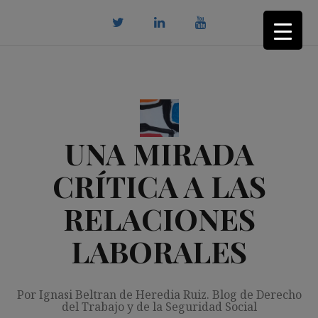
Saltar
al
contenido
twitter
Linkedin
youtube
UNA MIRADA
CRÍTICA A LAS
RELACIONES
LABORALES
Por Ignasi Beltran de Heredia Ruiz. Blog de Derecho
del Trabajo y de la Seguridad Social