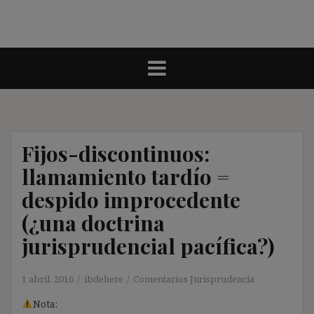
Fijos-discontinuos:
llamamiento tardío =
despido improcedente
(¿una doctrina
jurisprudencial pacífica?)
1 abril, 2016
ibdehere
Comentarios Jurisprudencia
Nota: