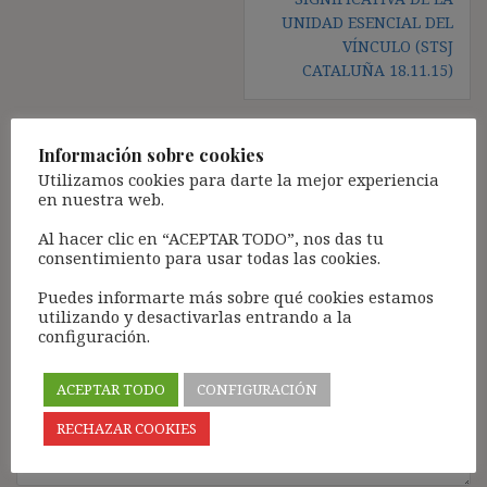
UNIDAD ESENCIAL DEL
VÍNCULO (STSJ
CATALUÑA 18.11.15)
Información sobre cookies
Deja una respuesta
Utilizamos cookies para darte la mejor experiencia
en nuestra web.
Tu dirección de correo electrónico no será publicada.
Los
campos obligatorios están marcados con
*
Al hacer clic en “ACEPTAR TODO”, nos das tu
consentimiento para usar todas las cookies.
Comentario
*
Puedes informarte más sobre qué cookies estamos
utilizando y desactivarlas entrando a la
configuración.
ACEPTAR TODO
CONFIGURACIÓN
RECHAZAR COOKIES