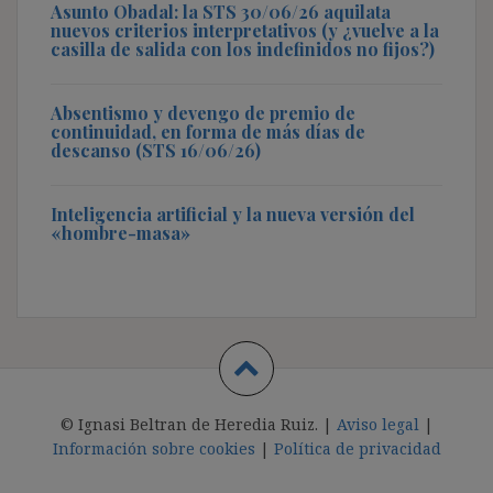
Asunto Obadal: la STS 30/06/26 aquilata
nuevos criterios interpretativos (y ¿vuelve a la
casilla de salida con los indefinidos no fijos?)
Absentismo y devengo de premio de
continuidad, en forma de más días de
descanso (STS 16/06/26)
Inteligencia artificial y la nueva versión del
«hombre-masa»
© Ignasi Beltran de Heredia Ruiz. |
Aviso legal
|
Información sobre cookies
|
Política de privacidad