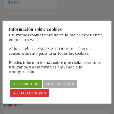
5.5.15)
Deja una respuesta
Información sobre cookies
Utilizamos cookies para darte la mejor experiencia
Tu dirección de correo electrónico no será publicada.
Los
en nuestra web.
campos obligatorios están marcados con
*
Al hacer clic en “ACEPTAR TODO”, nos das tu
Comentario
*
consentimiento para usar todas las cookies.
Puedes informarte más sobre qué cookies estamos
utilizando y desactivarlas entrando a la
configuración.
ACEPTAR TODO
CONFIGURACIÓN
RECHAZAR COOKIES
Nombre
*