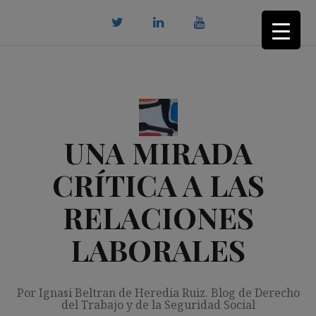
Saltar
al
contenido
twitter
Linkedin
youtube
UNA MIRADA
CRÍTICA A LAS
RELACIONES
LABORALES
Por Ignasi Beltran de Heredia Ruiz. Blog de Derecho
del Trabajo y de la Seguridad Social