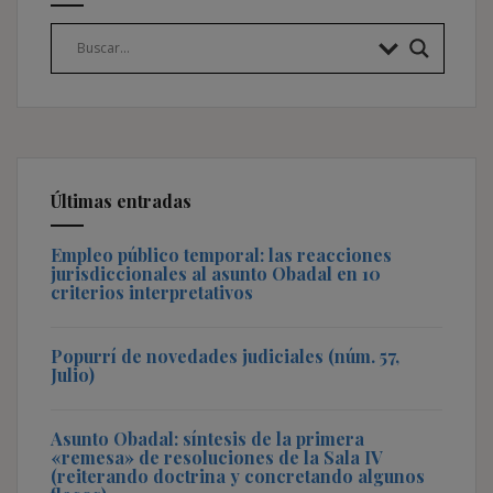
Últimas entradas
Empleo público temporal: las reacciones
jurisdiccionales al asunto Obadal en 10
criterios interpretativos
Popurrí de novedades judiciales (núm. 57,
Julio)
Asunto Obadal: síntesis de la primera
«remesa» de resoluciones de la Sala IV
(reiterando doctrina y concretando algunos