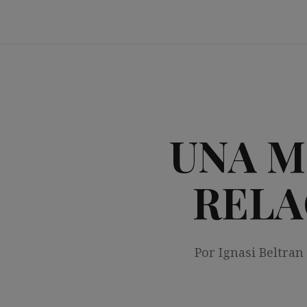
Saltar
al
contenido
UNA M
RELA
Por Ignasi Beltran