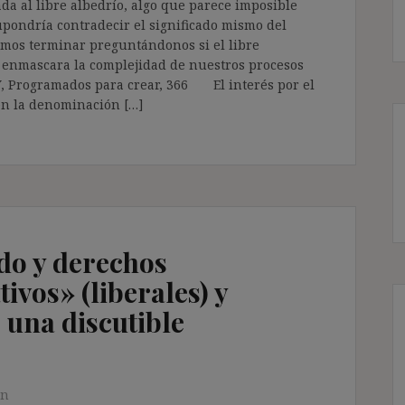
da al libre albedrío, algo que parece imposible
upondría contradecir el significado mismo del
mos terminar preguntándonos si el libre
 enmascara la complejidad de nuestros procesos
, Programados para crear, 366 El interés por el
ren la denominación […]
do y derechos
vos» (liberales) y
: una discutible
en