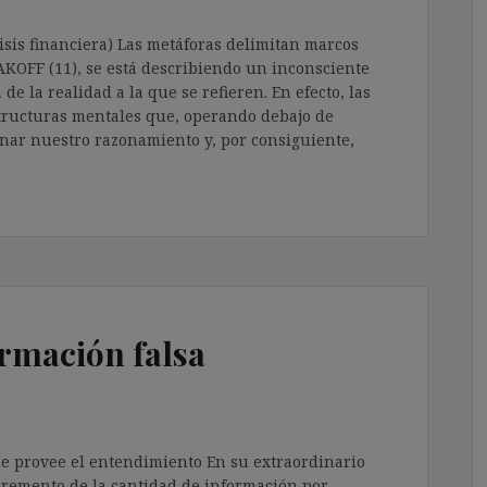
risis financiera) Las metáforas delimitan marcos
AKOFF (11), se está describiendo un inconsciente
e la realidad a la que se refieren. En efecto, las
structuras mentales que, operando debajo de
nar nuestro razonamiento y, por consiguiente,
rmación falsa
e provee el entendimiento En su extraordinario
ncremento de la cantidad de información por