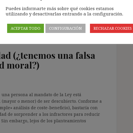
Puedes informarte más sobre qué cookies estamos
utilizando y desactivarlas entrando a la configuración.
ACEPTAR TODO
CONFIGURACIÓN
RECHAZAR COOKIES
ad (¿tenemos una falsa
ud moral?)
una persona al mandato de la Ley está
 (mayor o menor) de ser descubierto. Conforme a
ple» análisis de coste-beneficio), bastaría con
dad de sorprender a los infractores para reducir
. Sin embargo, lejos de los planteamientos