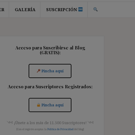
ER
GALERÍA
SUSCRIPCIÓN
Acceso para Suscribirse al Blog
(GRATIS):
Pincha aquí
Acceso para Suscriptores Registrados:
Pincha aquí
༺ ¡Únete a los más de 11.500 Suscriptores! ༺
[Con el registro aceptas la
Política de Privacidad
del blog]