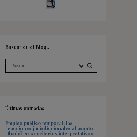
Buscar en el Blog…
Últimas entradas
Empleo público temporal: las
reacciones jurisdiccionales al asunto
Obadal en 10 criterios interpretativos