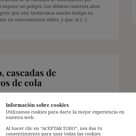
 supone un peligro. Los últimos cuarenta años
ugerir que aún tardaremos mucho tiempo en
ón en conocimientos útiles, y que, si […]
, cascadas de
gos de cola
Información sobre cookies
Utilizamos cookies para darte la mejor experiencia en
epción de un peligro (BUDE, 87). Y, siguiendo el
nuestra web.
cabe duda que vivimos en la sociedad del miedo. De
 se conoce como la «paradoja de la seguridad«, en
Al hacer clic en “ACEPTAR TODO”, nos das tu
s inseguridades crece en la misma medida en que
consentimiento para usar todas las cookies.