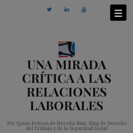
Saltar
al
contenido
twitter
Linkedin
youtube
UNA MIRADA
CRÍTICA A LAS
RELACIONES
LABORALES
Por Ignasi Beltran de Heredia Ruiz. Blog de Derecho
del Trabajo y de la Seguridad Social