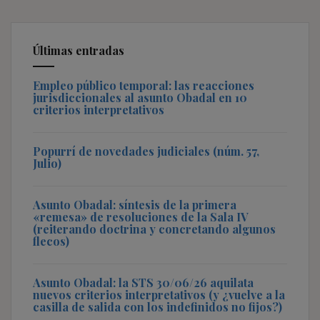
Últimas entradas
Empleo público temporal: las reacciones
jurisdiccionales al asunto Obadal en 10
criterios interpretativos
Popurrí de novedades judiciales (núm. 57,
Julio)
Asunto Obadal: síntesis de la primera
«remesa» de resoluciones de la Sala IV
(reiterando doctrina y concretando algunos
flecos)
Asunto Obadal: la STS 30/06/26 aquilata
nuevos criterios interpretativos (y ¿vuelve a la
casilla de salida con los indefinidos no fijos?)