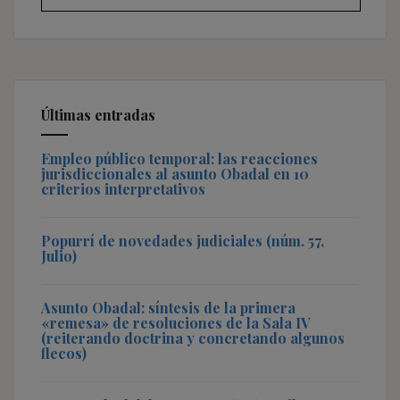
Últimas entradas
Empleo público temporal: las reacciones
jurisdiccionales al asunto Obadal en 10
criterios interpretativos
Popurrí de novedades judiciales (núm. 57,
Julio)
Asunto Obadal: síntesis de la primera
«remesa» de resoluciones de la Sala IV
(reiterando doctrina y concretando algunos
flecos)