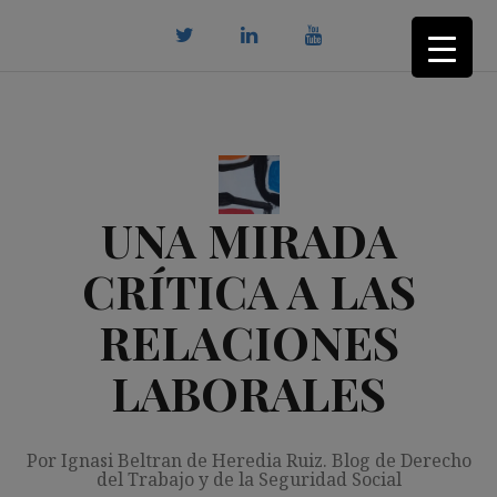
Saltar
al
contenido
twitter
Linkedin
youtube
UNA MIRADA
CRÍTICA A LAS
RELACIONES
LABORALES
Por Ignasi Beltran de Heredia Ruiz. Blog de Derecho
del Trabajo y de la Seguridad Social