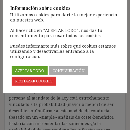
introduce al pobre […]
Información sobre cookies
Utilizamos cookies para darte la mejor experiencia
en nuestra web.
Al hacer clic en “ACEPTAR TODO”, nos das tu
consentimiento para usar todas las cookies.
Engaño y deshonestidad
(¿tenemos una falsa
Puedes informarte más sobre qué cookies estamos
utilizando y desactivarlas entrando a la
percepción de rectitud
configuración.
moral?)
ACEPTAR TODO
CONFIGURACIÓN
RECHAZAR COOKIES
9 diciembre, 2019
ibdehere
Open
Podríamos pensar que el alineamiento de una
persona al mandato de la Ley está estrechamente
vinculado a la probabilidad (mayor o menor) de ser
descubierto. Conforme a este modelo de conducta
(basado en un «simple» análisis de coste-beneficio),
bastaría con incrementar las sanciones y/o la
probabilidad de sorprender a los infractores para