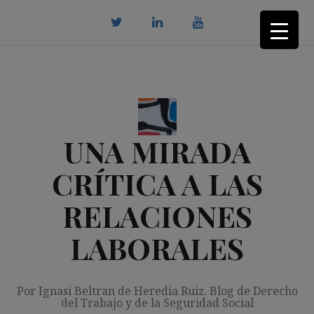
Saltar
al
contenido
twitter
Linkedin
youtube
UNA MIRADA
CRÍTICA A LAS
RELACIONES
LABORALES
Por Ignasi Beltran de Heredia Ruiz. Blog de Derecho
del Trabajo y de la Seguridad Social