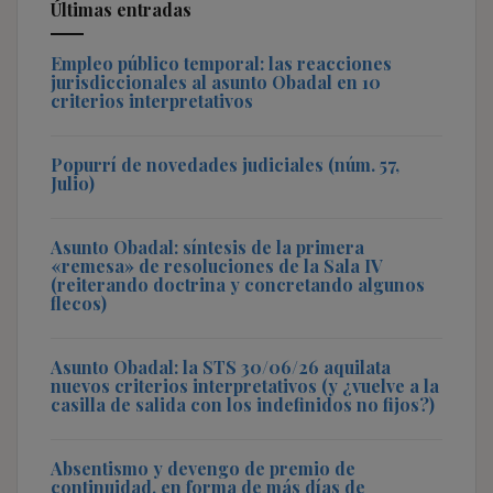
Últimas entradas
Empleo público temporal: las reacciones
jurisdiccionales al asunto Obadal en 10
criterios interpretativos
Popurrí de novedades judiciales (núm. 57,
Julio)
Asunto Obadal: síntesis de la primera
«remesa» de resoluciones de la Sala IV
(reiterando doctrina y concretando algunos
flecos)
Asunto Obadal: la STS 30/06/26 aquilata
nuevos criterios interpretativos (y ¿vuelve a la
casilla de salida con los indefinidos no fijos?)
Absentismo y devengo de premio de
continuidad, en forma de más días de