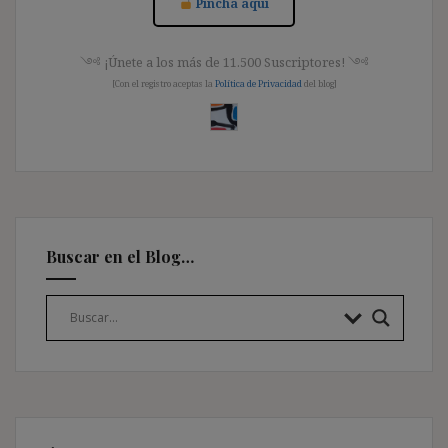
Pincha aquí
༺ ¡Únete a los más de 11.500 Suscriptores! ༺
[Con el registro aceptas la
Política de Privacidad
del blog]
Buscar en el Blog…