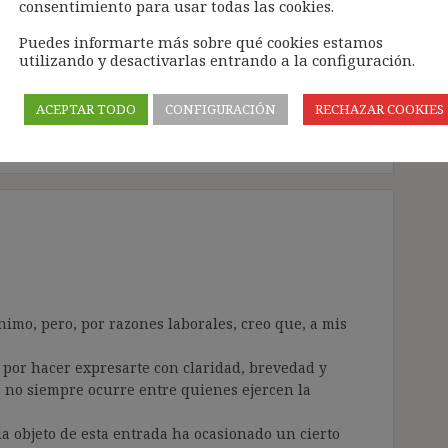
consentimiento para usar todas las cookies.
dice:
Puedes informarte más sobre qué cookies estamos
utilizando y desactivarlas entrando a la configuración.
ACEPTAR TODO
CONFIGURACIÓN
RECHAZAR COOKIES
Responder
imo, pero, por razones laborales, creo que, a mis
, por hacer expresarte con claridad, brevedad y
e no siempre ocurre entre quienes ejercen la
ia objeto de esta entrada ha ocasionado un cierto