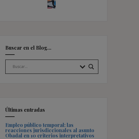
Buscar en el Blog…
Últimas entradas
Empleo público temporal: las
reacciones jurisdiccionales al asunto
Obadal en 10 criterios interpretativos