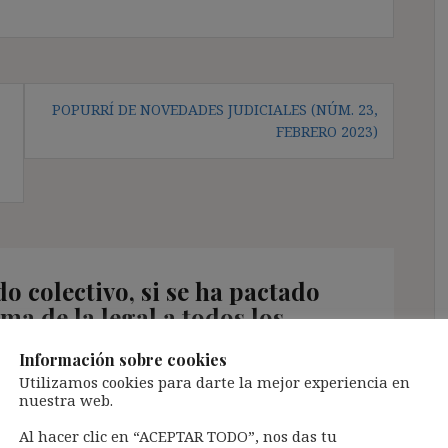
POPURRÍ DE NOVEDADES JUDICIALES (NÚM. 23,
FEBRERO 2023)
o colectivo, si se ha pactado
a de la legal a todos los
orio si es superior a los
Información sobre cookies
1/23)
”
Utilizamos cookies para darte la mejor experiencia en
nuestra web.
Al hacer clic en “ACEPTAR TODO”, nos das tu