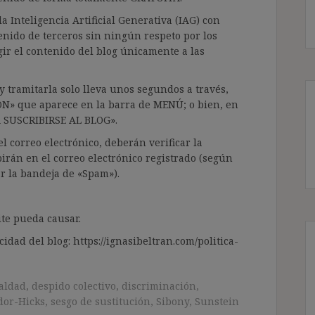
a Inteligencia Artificial Generativa (IAG) con
enido de terceros sin ningún respeto por los
gir el contenido del blog únicamente a las
 tramitarla solo lleva unos segundos a través,
ÓN» que aparece en la barra de MENÚ; o bien, en
RA SUSCRIBIRSE AL BLOG».
l correo electrónico, deberán verificar la
irán en el correo electrónico registrado (según
ar la bandeja de «Spam»).
te pueda causar.
cidad del blog: https://ignasibeltran.com/politica-
aldad
,
despido colectivo
,
discriminación
,
dor-Hicks
,
sesgo de sustitución
,
Sibony
,
Sunstein