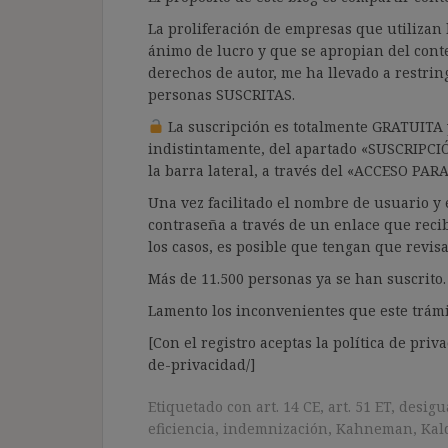
La proliferación de empresas que utilizan l
ánimo de lucro y que se apropian del cont
derechos de autor, me ha llevado a restrin
personas SUSCRITAS.
La suscripción es totalmente GRATUITA y
indistintamente, del apartado «SUSCRIPCI
la barra lateral, a través del «ACCESO PA
Una vez facilitado el nombre de usuario y e
contraseña a través de un enlace que recib
los casos, es posible que tengan que revis
Más de 11.500 personas ya se han suscrito.
Lamento los inconvenientes que este trámi
[Con el registro aceptas la política de priva
de-privacidad/]
Etiquetado con
art. 14 CE
,
art. 51 ET
,
desigu
eficiencia
,
indemnización
,
Kahneman
,
Kal