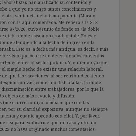
s laboralistas han analizado su contenido y
debe a que yo no tengo tantos conocimientos y
qué otra sentencia del mismo ponente (Moralo
ón con la aquí comentada. Me refiero a la STS
curso 87/2020, cuyo asunto de fondo es «la doble
ue dicha doble escala no es admisible. En este
 donde atendiendo a la fecha de ingreso en la
taba. Esto es, a fecha más antigua, es decir, a más
e he visto que ocurre en determinados convenios
ertenecientes al sector público. Y, entiendo yo que,
 el simple hecho de existir una relación laboral,
 y de que las vacaciones, al ser retribuidas, tienen
 despido con vacaciones no disfrutadas, la doble
 discriminación entre trabajadores, por lo que la
o objeto de más revuelo y difusión.
es (me ocurre contigo lo mismo que con las
en por su claridad expositiva, aunque no siempre
umenta y cuanto aprendo con ello). Y, por favor,
que sea para explicarme que un caso y otro no
1/2022 no haya originado muchos comentarios.