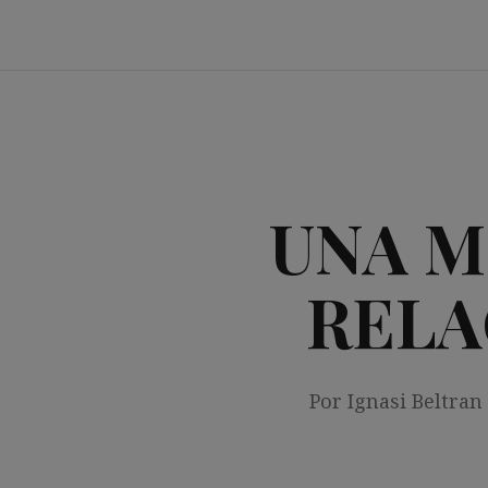
Saltar
al
contenido
UNA M
RELA
Por Ignasi Beltran