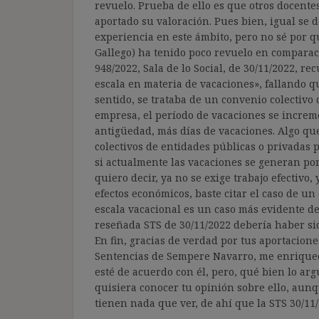
revuelo. Prueba de ello es que otros docente
aportado su valoración. Pues bien, igual se 
experiencia en este ámbito, pero no sé por 
Gallego) ha tenido poco revuelo en comparaci
948/2022, Sala de lo Social, de 30/11/2022, re
escala en materia de vacaciones», fallando q
sentido, se trataba de un convenio colectivo
empresa, el período de vacaciones se incremen
antigüedad, más días de vacaciones. Algo qu
colectivos de entidades públicas o privadas p
si actualmente las vacaciones se generan por
quiero decir, ya no se exige trabajo efectivo,
efectos económicos, baste citar el caso de un
escala vacacional es un caso más evidente de
reseñada STS de 30/11/2022 debería haber sid
En fin, gracias de verdad por tus aportacion
Sentencias de Sempere Navarro, me enriquec
esté de acuerdo con él, pero, qué bien lo arg
quisiera conocer tu opinión sobre ello, aun
tienen nada que ver, de ahí que la STS 30/1