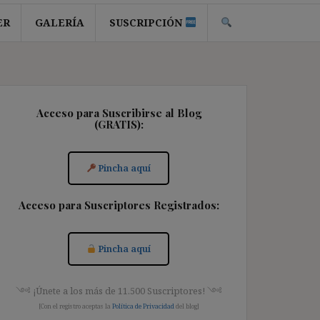
ER
GALERÍA
SUSCRIPCIÓN
Acceso para Suscribirse al Blog
(GRATIS):
Pincha aquí
Acceso para Suscriptores Registrados:
Pincha aquí
༺ ¡Únete a los más de 11.500 Suscriptores! ༺
[Con el registro aceptas la
Política de Privacidad
del blog]