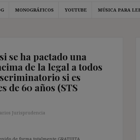
OG
MONOGRÁFICOS
YOUTUBE
MÚSICA PARA LE
 si se ha pactado una
ima de la legal a todos
iscriminatorio si es
es de 60 años (STS
rios Jurisprudencia
ntenido de forma totalmente GRATUITA.