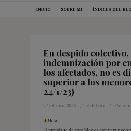
INICIO
SOBRE MI
ÍNDICES DEL BL
En despido colectivo,
indemnización por enc
los afectados, no es d
superior a los menor
24/1/23)
27 febrero, 2023
ibdehere
Comenta
Nota:
El propósito de este blog es compartir co