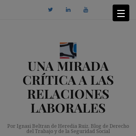
Saltar
al
contenido
twitter
Linkedin
youtube
UNA MIRADA
CRÍTICA A LAS
RELACIONES
LABORALES
Por Ignasi Beltran de Heredia Ruiz. Blog de Derecho
del Trabajo y de la Seguridad Social