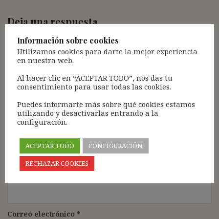
Deja una respuesta
Tu dirección de correo electrónico no será publicada.
Los
Información sobre cookies
campos obligatorios están marcados con
*
Utilizamos cookies para darte la mejor experiencia
en nuestra web.
Comentario
*
Al hacer clic en “ACEPTAR TODO”, nos das tu
consentimiento para usar todas las cookies.
Puedes informarte más sobre qué cookies estamos
utilizando y desactivarlas entrando a la
configuración.
ACEPTAR TODO
CONFIGURACIÓN
RECHAZAR COOKIES
Nombre
*
Correo electrónico
*