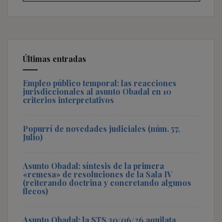
Últimas entradas
Empleo público temporal: las reacciones
jurisdiccionales al asunto Obadal en 10
criterios interpretativos
Popurrí de novedades judiciales (núm. 57,
Julio)
Asunto Obadal: síntesis de la primera
«remesa» de resoluciones de la Sala IV
(reiterando doctrina y concretando algunos
flecos)
Asunto Obadal: la STS 30/06/26 aquilata