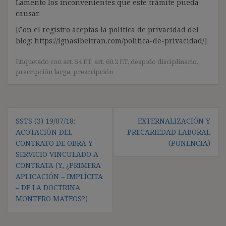
Lamento los inconvenientes que este trámite pueda
causar.
[Con el registro aceptas la política de privacidad del
blog: https://ignasibeltran.com/politica-de-privacidad/]
Etiquetado con
art. 54 ET
,
art. 60.2 ET
,
despido disciplinario
,
precripción larga
,
prescripción
Navegación
SSTS (3) 19/07/18:
EXTERNALIZACIÓN Y
de
ACOTACIÓN DEL
PRECARIEDAD LABORAL
entradas
CONTRATO DE OBRA Y
(PONENCIA)
SERVICIO VINCULADO A
CONTRATA (Y, ¿PRIMERA
APLICACIÓN – IMPLÍCITA
– DE LA DOCTRINA
MONTERO MATEOS?)