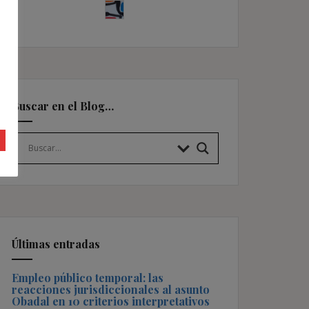
Buscar en el Blog…
Últimas entradas
Empleo público temporal: las
reacciones jurisdiccionales al asunto
Obadal en 10 criterios interpretativos