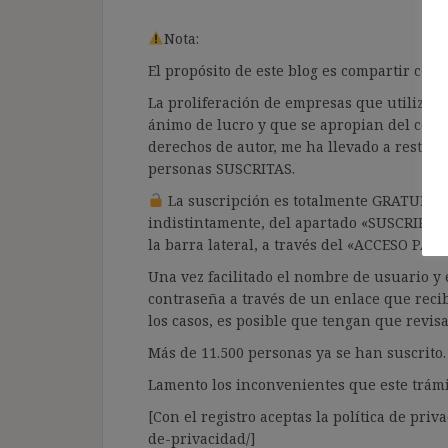
Nota:
El propósito de este blog es compartir co
La proliferación de empresas que utilizan l
ánimo de lucro y que se apropian del cont
derechos de autor, me ha llevado a restrin
personas SUSCRITAS.
La suscripción es totalmente GRATUITA y
indistintamente, del apartado «SUSCRIPCI
la barra lateral, a través del «ACCESO PA
Una vez facilitado el nombre de usuario y e
contraseña a través de un enlace que recib
los casos, es posible que tengan que revis
Más de 11.500 personas ya se han suscrito.
Lamento los inconvenientes que este trámi
[Con el registro aceptas la política de priva
de-privacidad/]