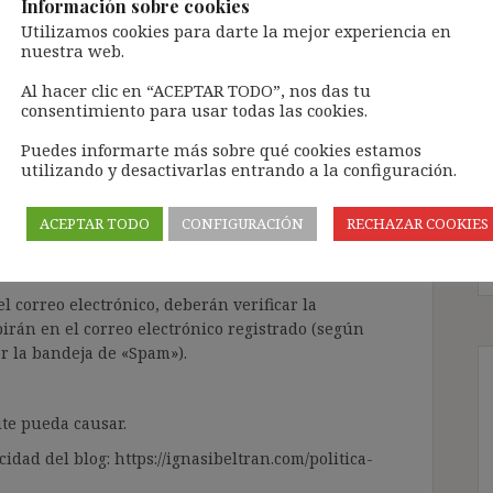
Información sobre cookies
Utilizamos cookies para darte la mejor experiencia en
nuestra web.
ntenido de forma totalmente GRATUITA.
Al hacer clic en “ACEPTAR TODO”, nos das tu
consentimiento para usar todas las cookies.
a Inteligencia Artificial Generativa (IAG) con
enido de terceros sin ningún respeto por los
Puedes informarte más sobre qué cookies estamos
gir el contenido del blog únicamente a las
utilizando y desactivarlas entrando a la configuración.
 tramitarla solo lleva unos segundos a través,
ACEPTAR TODO
CONFIGURACIÓN
RECHAZAR COOKIES
ÓN» que aparece en la barra de MENÚ; o bien, en
RA SUSCRIBIRSE AL BLOG».
l correo electrónico, deberán verificar la
irán en el correo electrónico registrado (según
ar la bandeja de «Spam»).
te pueda causar.
cidad del blog: https://ignasibeltran.com/politica-