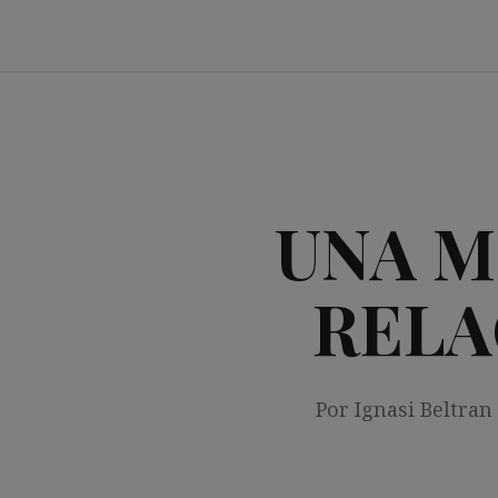
Saltar
al
contenido
UNA M
RELA
Por Ignasi Beltran