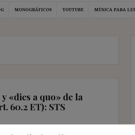
OG
MONOGRÁFICOS
YOUTUBE
MÚSICA PARA LE
 y «dies a quo» de la
t. 60.2 ET): STS
arios Jurisprudencia