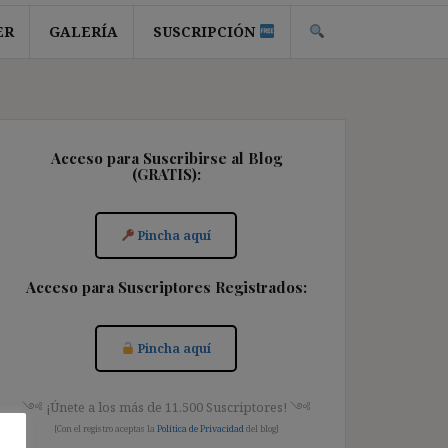
ER
GALERÍA
SUSCRIPCIÓN
Acceso para Suscribirse al Blog
(GRATIS):
Pincha aquí
Acceso para Suscriptores Registrados:
Pincha aquí
༺ ¡Únete a los más de 11.500 Suscriptores! ༺
[Con el registro aceptas la
Política de Privacidad
del blog]