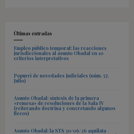
Últimas entradas
Empleo público temporal: las reacciones
jurisdiccionales al asunto Obadal en 10
criterios interpretativos
Popurrí de novedades judiciales (núm. 57,
Julio)
Asunto Obadal: síntesis de la primera
«remesa» de resoluciones de la Sala IV
(reiterando doctrina y concretando algunos
flecos)
Asunto Obadal: la STS 30/06/26 aquilata