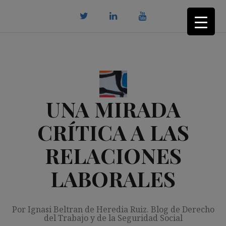
Saltar
al
contenido
twitter
Linkedin
youtube
UNA MIRADA
CRÍTICA A LAS
RELACIONES
LABORALES
Por Ignasi Beltran de Heredia Ruiz. Blog de Derecho
del Trabajo y de la Seguridad Social