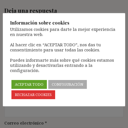
Deja una respuesta
Tu dirección de correo electrónico no será publicada.
Los
Información sobre cookies
campos obligatorios están marcados con
*
Utilizamos cookies para darte la mejor experiencia
en nuestra web.
Comentario
*
Al hacer clic en “ACEPTAR TODO”, nos das tu
consentimiento para usar todas las cookies.
Puedes informarte más sobre qué cookies estamos
utilizando y desactivarlas entrando a la
configuración.
ACEPTAR TODO
CONFIGURACIÓN
RECHAZAR COOKIES
Nombre
*
Correo electrónico
*