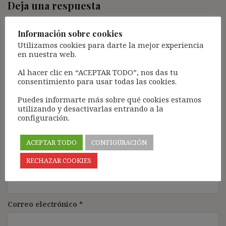
Deja una respuesta
Tu dirección de correo electrónico no será publicada.
Los
campos obligatorios están marcados con
*
Información sobre cookies
Utilizamos cookies para darte la mejor experiencia
Comentario
*
en nuestra web.
Al hacer clic en “ACEPTAR TODO”, nos das tu
consentimiento para usar todas las cookies.
Puedes informarte más sobre qué cookies estamos
utilizando y desactivarlas entrando a la
configuración.
ACEPTAR TODO
CONFIGURACIÓN
Nombre
*
RECHAZAR COOKIES
Correo electrónico
*