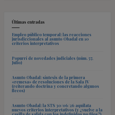
Últimas entradas
Empleo público temporal: las reacciones
jurisdiccionales al asunto Obadal en 10
criterios interpretativos
Popurrí de novedades judiciales (núm. 57,
Julio)
Asunto Obadal: síntesis de la primera
«remesa» de resoluciones de la Sala IV
(reiterando doctrina y concretando algunos
flecos)
Asunto Obadal: la STS 30/06/26 aquilata
nuevos criterios interpretativos (y ¿vuelve a la
casilla de salida con los indefinidos no fijos?)