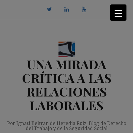
Saltar
al
contenido
twitter
Linkedin
youtube
UNA MIRADA
CRÍTICA A LAS
RELACIONES
LABORALES
Por Ignasi Beltran de Heredia Ruiz. Blog de Derecho
del Trabajo y de la Seguridad Social