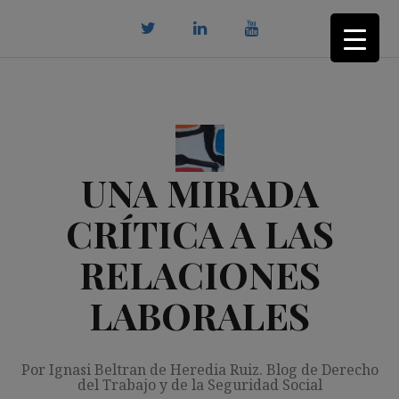
Saltar
al
contenido
twitter
Linkedin
youtube
UNA MIRADA
CRÍTICA A LAS
RELACIONES
LABORALES
Por Ignasi Beltran de Heredia Ruiz. Blog de Derecho
del Trabajo y de la Seguridad Social