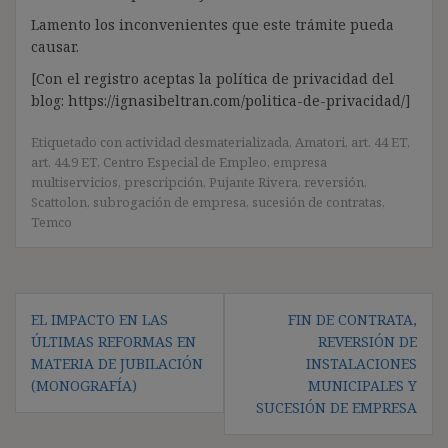
Lamento los inconvenientes que este trámite pueda
causar.
[Con el registro aceptas la política de privacidad del
blog: https://ignasibeltran.com/politica-de-privacidad/]
Etiquetado con
actividad desmaterializada
,
Amatori
,
art. 44 ET
,
art. 44.9 ET
,
Centro Especial de Empleo
,
empresa
multiservicios
,
prescripción
,
Pujante Rivera
,
reversión
,
Scattolon
,
subrogación de empresa
,
sucesión de contratas
,
Temco
Navegación
EL IMPACTO EN LAS
FIN DE CONTRATA,
de
ÚLTIMAS REFORMAS EN
REVERSIÓN DE
entradas
MATERIA DE JUBILACIÓN
INSTALACIONES
(MONOGRAFÍA)
MUNICIPALES Y
SUCESIÓN DE EMPRESA