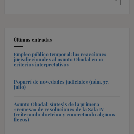
Últimas entradas
Empleo público temporal: las reacciones
jurisdiccionales al asunto Obadal en 10
criterios interpretativos
Popurrí de novedades judiciales (núm. 57,
Julio)
Asunto Obadal: síntesis de la primera
«remesa» de resoluciones de la Sala IV
(reiterando doctrina y concretando algunos
flecos)