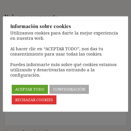
Deja una respuesta
Información sobre cookies
Tu dirección de correo electrónico no será publicada.
Los
campos obligatorios están marcados con
*
Utilizamos cookies para darte la mejor experiencia
en nuestra web.
Comentario
*
Al hacer clic en “ACEPTAR TODO”, nos das tu
consentimiento para usar todas las cookies.
Puedes informarte más sobre qué cookies estamos
utilizando y desactivarlas entrando a la
configuración.
ACEPTAR TODO
CONFIGURACIÓN
RECHAZAR COOKIES
Nombre
*