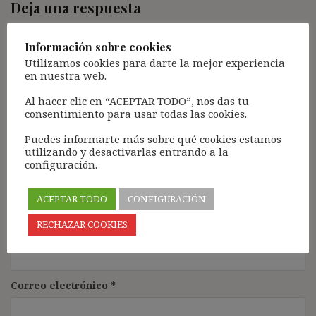
Deja una respuesta
Tu dirección de correo electrónico no será publicada.
Los
campos obligatorios están marcados con
*
Información sobre cookies
Utilizamos cookies para darte la mejor experiencia
Comentario
*
en nuestra web.
Al hacer clic en “ACEPTAR TODO”, nos das tu
consentimiento para usar todas las cookies.
Puedes informarte más sobre qué cookies estamos
utilizando y desactivarlas entrando a la
configuración.
ACEPTAR TODO
CONFIGURACIÓN
Nombre
*
RECHAZAR COOKIES
Correo electrónico
*