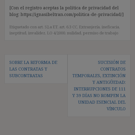
[Con el registro aceptas la política de privacidad del
blog: https://ignasibeltran.com/politica-de-privacidad/]
Etiquetado con
art. 52.a ET
,
art. 6.3 CC
,
Extranjería
,
ineficacia
,
ineptitud
,
invalidez
,
LO 4/2000
,
nulidad
,
permiso de trabajo
Navegación
SOBRE LA REFORMA DE
SUCESIÓN DE
de
LAS CONTRATAS Y
CONTRATOS
entradas
SUBCONTRATAS
TEMPORALES, EXTINCIÓN
Y ANTIGÜEDAD:
INTERRUPCIONES DE 111
Y 39 DÍAS NO ROMPEN LA
UNIDAD ESENCIAL DEL
VÍNCULO