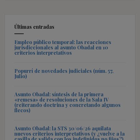
Últimas entradas
Empleo público temporal: las reacciones
jurisdiccionales al asunto Obadal en 10
criterios interpretativos
Popurrí de novedades judiciales (núm. 57,
Julio)
Asunto Obadal: síntesis de la primera
«remesa» de resoluciones de la Sala IV
(reiterando doctrina y concretando algunos
flecos)
Asunto Obadal: la STS 30/06/26 aquilata
nuevos criterios interpretativos (y ¿vuelve a la
casilla de salida con los indefinidos no fijos?)