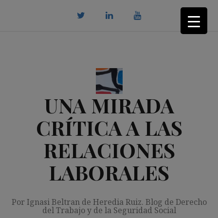
Saltar
al
contenido
twitter
Linkedin
youtube
UNA MIRADA
CRÍTICA A LAS
RELACIONES
LABORALES
Por Ignasi Beltran de Heredia Ruiz. Blog de Derecho
del Trabajo y de la Seguridad Social