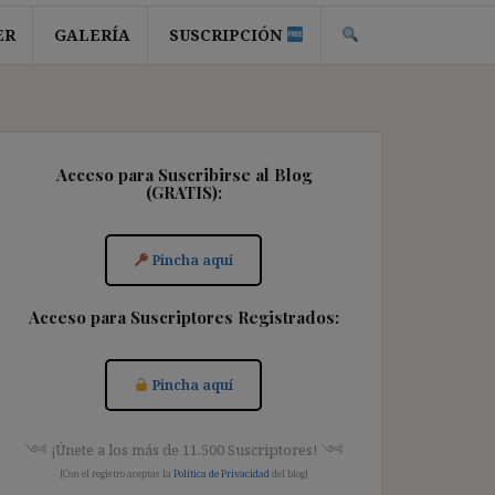
ER
GALERÍA
SUSCRIPCIÓN
Acceso para Suscribirse al Blog
(GRATIS):
Pincha aquí
Acceso para Suscriptores Registrados:
Pincha aquí
༺ ¡Únete a los más de 11.500 Suscriptores! ༺
[Con el registro aceptas la
Política de Privacidad
del blog]