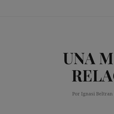
Saltar
al
contenido
UNA M
RELA
Por Ignasi Beltran