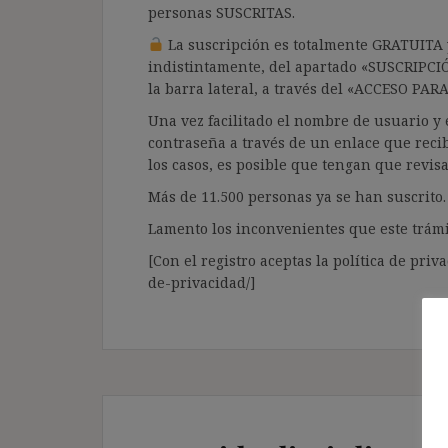
personas SUSCRITAS.
La suscripción es totalmente GRATUITA y
indistintamente, del apartado «SUSCRIPCI
la barra lateral, a través del «ACCESO PA
Una vez facilitado el nombre de usuario y e
contraseña a través de un enlace que recib
los casos, es posible que tengan que revis
Más de 11.500 personas ya se han suscrito.
Lamento los inconvenientes que este trámi
[Con el registro aceptas la política de priva
de-privacidad/]