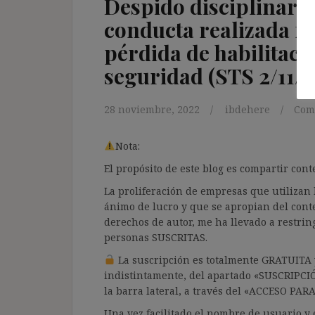
Despido disciplinari
conducta realizada fu
pérdida de habilitació
seguridad (STS 2/11/2
28 noviembre, 2022
ibdehere
Com
Nota:
El propósito de este blog es compartir co
La proliferación de empresas que utilizan l
ánimo de lucro y que se apropian del cont
derechos de autor, me ha llevado a restrin
personas SUSCRITAS.
La suscripción es totalmente GRATUITA y
indistintamente, del apartado «SUSCRIPCI
la barra lateral, a través del «ACCESO PA
Una vez facilitado el nombre de usuario y e