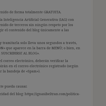
ntenido de forma totalmente GRATUITA.
a Inteligencia Artificial Generativa (IAG) con
enido de terceros sin ningún respeto por los
gir el contenido del blog únicamente a las
 tramitarla solo lleva unos segundos a través,
ÓN» que aparece en la barra de MENÚ; o bien, en
RA SUSCRIBIRSE AL BLOG».
l correo electrónico, deberán verificar la
irán en el correo electrónico registrado (según
ar la bandeja de «Spam»).
te pueda causar.
cidad del blog: https://ignasibeltran.com/politica-