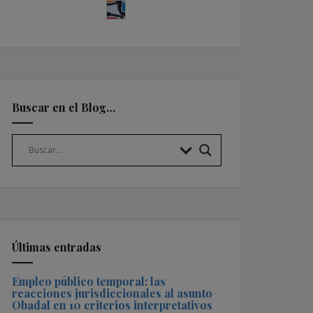
Buscar en el Blog…
Últimas entradas
Empleo público temporal: las
reacciones jurisdiccionales al asunto
Obadal en 10 criterios interpretativos