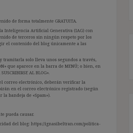
ntenido de forma totalmente GRATUITA.
a Inteligencia Artificial Generativa (IAG) con
enido de terceros sin ningún respeto por los
gir el contenido del blog únicamente a las
 tramitarla solo lleva unos segundos a través,
ÓN» que aparece en la barra de MENÚ; o bien, en
RA SUSCRIBIRSE AL BLOG».
l correo electrónico, deberán verificar la
irán en el correo electrónico registrado (según
ar la bandeja de «Spam»).
te pueda causar.
cidad del blog: https://ignasibeltran.com/politica-