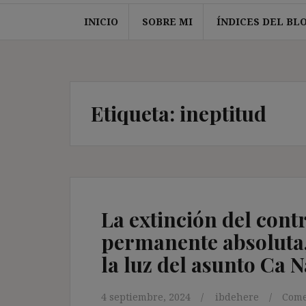
INICIO
SOBRE MI
ÍNDICES DEL BL
Etiqueta:
ineptitud
La extinción del cont
permanente absoluta, 
la luz del asunto Ca N
4 septiembre, 2024
ibdehere
Come