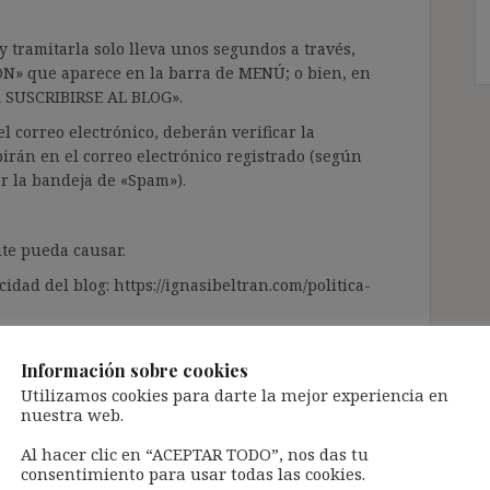
 tramitarla solo lleva unos segundos a través,
ÓN» que aparece en la barra de MENÚ; o bien, en
RA SUSCRIBIRSE AL BLOG».
l correo electrónico, deberán verificar la
irán en el correo electrónico registrado (según
ar la bandeja de «Spam»).
te pueda causar.
cidad del blog: https://ignasibeltran.com/politica-
Información sobre cookies
Utilizamos cookies para darte la mejor experiencia en
nuestra web.
Al hacer clic en “ACEPTAR TODO”, nos das tu
consentimiento para usar todas las cookies.