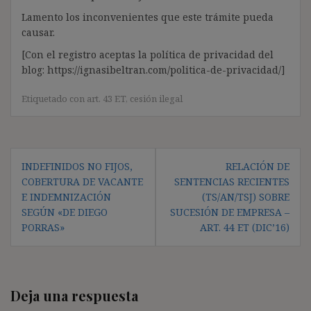
Lamento los inconvenientes que este trámite pueda
causar.
[Con el registro aceptas la política de privacidad del
blog: https://ignasibeltran.com/politica-de-privacidad/]
Etiquetado con
art. 43 ET
,
cesión ilegal
Navegación
INDEFINIDOS NO FIJOS,
RELACIÓN DE
de
COBERTURA DE VACANTE
SENTENCIAS RECIENTES
entradas
E INDEMNIZACIÓN
(TS/AN/TSJ) SOBRE
SEGÚN «DE DIEGO
SUCESIÓN DE EMPRESA –
PORRAS»
ART. 44 ET (DIC’16)
Deja una respuesta