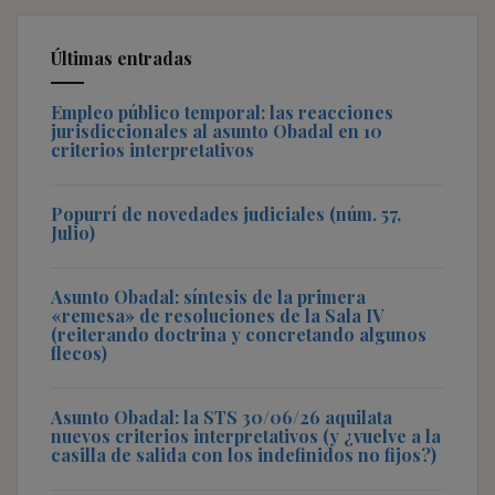
Últimas entradas
Empleo público temporal: las reacciones
jurisdiccionales al asunto Obadal en 10
criterios interpretativos
Popurrí de novedades judiciales (núm. 57,
Julio)
Asunto Obadal: síntesis de la primera
«remesa» de resoluciones de la Sala IV
(reiterando doctrina y concretando algunos
flecos)
Asunto Obadal: la STS 30/06/26 aquilata
nuevos criterios interpretativos (y ¿vuelve a la
casilla de salida con los indefinidos no fijos?)