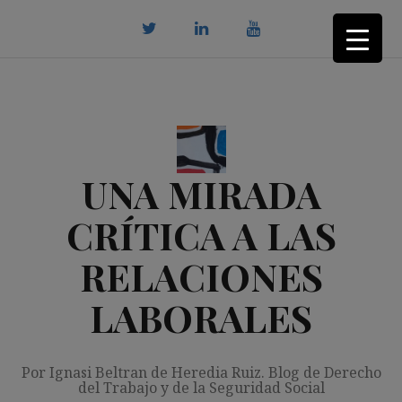
Saltar
al
contenido
twitter
Linkedin
youtube
UNA MIRADA
CRÍTICA A LAS
RELACIONES
LABORALES
Por Ignasi Beltran de Heredia Ruiz. Blog de Derecho
del Trabajo y de la Seguridad Social