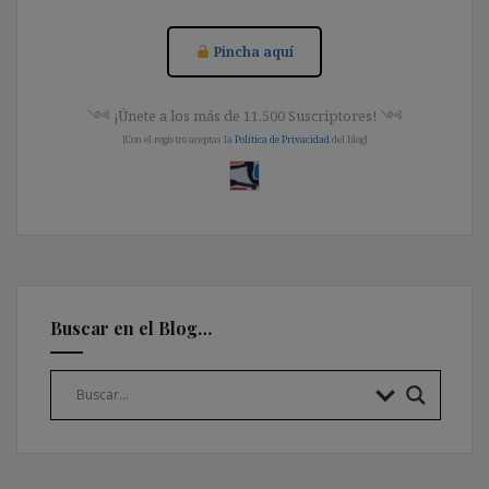
Pincha aquí
༺ ¡Únete a los más de 11.500 Suscriptores! ༺
[Con el registro aceptas la
Política de Privacidad
del blog]
Buscar en el Blog…