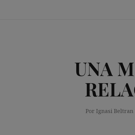
Saltar
al
contenido
UNA M
RELA
Por Ignasi Beltran