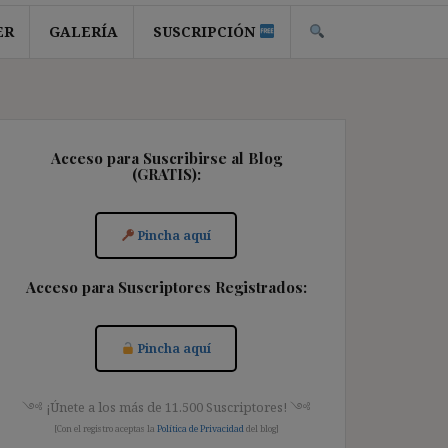
ER
GALERÍA
SUSCRIPCIÓN
Acceso para Suscribirse al Blog
(GRATIS):
Pincha aquí
Acceso para Suscriptores Registrados:
Pincha aquí
༺ ¡Únete a los más de 11.500 Suscriptores! ༺
[Con el registro aceptas la
Política de Privacidad
del blog]