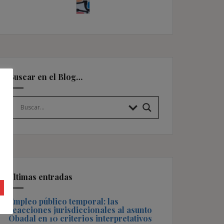
Buscar en el Blog…
Últimas entradas
Empleo público temporal: las
reacciones jurisdiccionales al asunto
Obadal en 10 criterios interpretativos