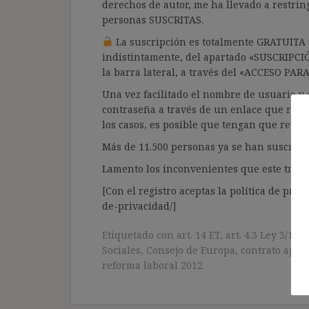
derechos de autor, me ha llevado a restrin
personas SUSCRITAS.
La suscripción es totalmente GRATUITA y
indistintamente, del apartado «SUSCRIPCI
la barra lateral, a través del «ACCESO PA
Una vez facilitado el nombre de usuario y e
contraseña a través de un enlace que recib
los casos, es posible que tengan que revis
Más de 11.500 personas ya se han suscrito.
Lamento los inconvenientes que este trámi
[Con el registro aceptas la política de priva
de-privacidad/]
Etiquetado con
art. 14 ET
,
art. 4.3 Ley 3/12
,
Sociales
,
Consejo de Europa
,
contrato apo
reforma laboral 2012