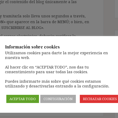
gir el contenido del blog únicamente a las
 tramitarla solo lleva unos segundos a través,
ÓN» que aparece en la barra de MENÚ; o bien, en
RA SUSCRIBIRSE AL BLOG».
l correo electrónico, deberán verificar la
irán en el correo electrónico registrado (según
Información sobre cookies
ar la bandeja de «Spam»).
Utilizamos cookies para darte la mejor experiencia en
nuestra web.
te pueda causar.
Al hacer clic en “ACEPTAR TODO”, nos das tu
consentimiento para usar todas las cookies.
cidad del blog: https://ignasibeltran.com/politica-
Puedes informarte más sobre qué cookies estamos
utilizando y desactivarlas entrando a la configuración.
Carta Social Europea
,
Comité Europeo de Derechos
yo emprendedores
,
Ley 3/2012
,
periodo de prueba
,
ACEPTAR TODO
CONFIGURACIÓN
RECHAZAR COOKIES