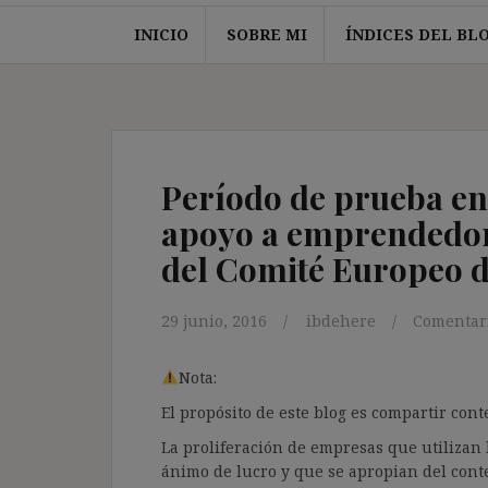
INICIO
SOBRE MI
ÍNDICES DEL BL
Período de prueba en
apoyo a emprendedore
del Comité Europeo d
29 junio, 2016
ibdehere
Comentari
Nota:
El propósito de este blog es compartir co
La proliferación de empresas que utilizan l
ánimo de lucro y que se apropian del cont