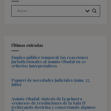
Últimas entradas
Empleo público temporal: las reacciones
jurisdiccionales al asunto Obadal en 10
criterios interpretativos
Popurrí de novedades judiciales (núm. 57,
Julio)
Asunto Obadal: síntesis de la primera
«remesa» de resoluciones de la Sala IV
(reiterando doctrina y concretando algunos