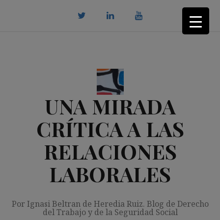
Saltar
al
contenido
twitter
Linkedin
youtube
UNA MIRADA
CRÍTICA A LAS
RELACIONES
LABORALES
Por Ignasi Beltran de Heredia Ruiz. Blog de Derecho
del Trabajo y de la Seguridad Social