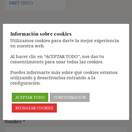
DRET (UOC)
Deja una respuesta
Información sobre cookies
Utilizamos cookies para darte la mejor experiencia
Tu dirección de correo electrónico no será publicada.
Los
en nuestra web.
campos obligatorios están marcados con
*
Al hacer clic en “ACEPTAR TODO”, nos das tu
Comentario
*
consentimiento para usar todas las cookies.
Puedes informarte más sobre qué cookies estamos
utilizando y desactivarlas entrando a la
configuración.
ACEPTAR TODO
CONFIGURACIÓN
RECHAZAR COOKIES
Nombre
*