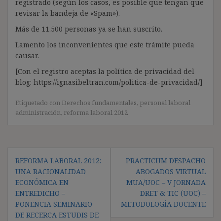
registrado (según los casos, es posible que tengan que
revisar la bandeja de «Spam»).
Más de 11.500 personas ya se han suscrito.
Lamento los inconvenientes que este trámite pueda
causar.
[Con el registro aceptas la política de privacidad del
blog: https://ignasibeltran.com/politica-de-privacidad/]
Etiquetado con
Derechos fundamentales
,
personal laboral
administración
,
reforma laboral 2012
Navegación
REFORMA LABORAL 2012:
PRACTICUM DESPACHO
de
UNA RACIONALIDAD
ABOGADOS VIRTUAL
entradas
ECONÓMICA EN
MUA/UOC – V JORNADA
ENTREDICHO –
DRET & TIC (UOC) –
PONENCIA SEMINARIO
METODOLOGÍA DOCENTE
DE RECERCA ESTUDIS DE