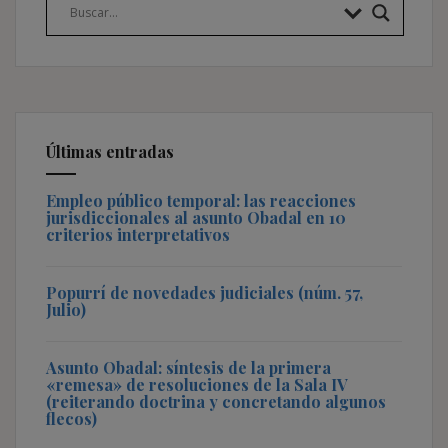
Últimas entradas
Empleo público temporal: las reacciones
jurisdiccionales al asunto Obadal en 10
criterios interpretativos
Popurrí de novedades judiciales (núm. 57,
Julio)
Asunto Obadal: síntesis de la primera
«remesa» de resoluciones de la Sala IV
(reiterando doctrina y concretando algunos
flecos)