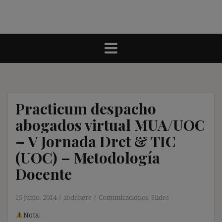
Practicum despacho
abogados virtual MUA/UOC
– V Jornada Dret & TIC
(UOC) – Metodología
Docente
15 junio, 2014
ibdehere
Comunicaciones
,
Slides
Nota: