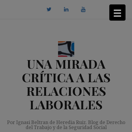
Saltar
al
contenido
twitter
Linkedin
youtube
UNA MIRADA
CRÍTICA A LAS
RELACIONES
LABORALES
Por Ignasi Beltran de Heredia Ruiz. Blog de Derecho
del Trabajo y de la Seguridad Social