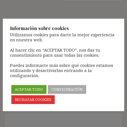
Deja una respuesta
Información sobre cookies
Tu dirección de correo electrónico no será publicada.
Los
Utilizamos cookies para darte la mejor experiencia
campos obligatorios están marcados con
*
en nuestra web.
Comentario
*
Al hacer clic en “ACEPTAR TODO”, nos das tu
consentimiento para usar todas las cookies.
Puedes informarte más sobre qué cookies estamos
utilizando y desactivarlas entrando a la
configuración.
ACEPTAR TODO
CONFIGURACIÓN
RECHAZAR COOKIES
Nombre
*