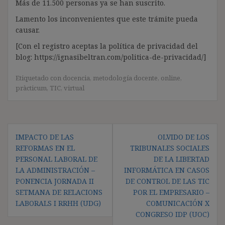
Más de 11.500 personas ya se han suscrito.
Lamento los inconvenientes que este trámite pueda
causar.
[Con el registro aceptas la política de privacidad del
blog: https://ignasibeltran.com/politica-de-privacidad/]
Etiquetado con
docencia
,
metodología docente
,
online
,
pràcticum
,
TIC
,
virtual
Navegación
IMPACTO DE LAS
OLVIDO DE LOS
de
REFORMAS EN EL
TRIBUNALES SOCIALES
entradas
PERSONAL LABORAL DE
DE LA LIBERTAD
LA ADMINISTRACIÓN –
INFORMÁTICA EN CASOS
PONENCIA JORNADA II
DE CONTROL DE LAS TIC
SETMANA DE RELACIONS
POR EL EMPRESARIO –
LABORALS I RRHH (UDG)
COMUNICACIÓN X
CONGRESO IDP (UOC)