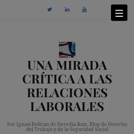
Saltar
al
contenido
twitter
Linkedin
youtube
UNA MIRADA
CRÍTICA A LAS
RELACIONES
LABORALES
Por Ignasi Beltran de Heredia Ruiz. Blog de Derecho
del Trabajo y de la Seguridad Social