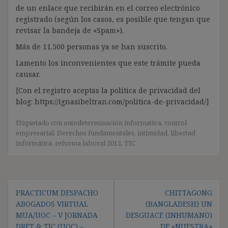
de un enlace que recibirán en el correo electrónico
registrado (según los casos, es posible que tengan que
revisar la bandeja de «Spam»).
Más de 11.500 personas ya se han suscrito.
Lamento los inconvenientes que este trámite pueda
causar.
[Con el registro aceptas la política de privacidad del
blog: https://ignasibeltran.com/politica-de-privacidad/]
Etiquetado con
autodeterminación informativa
,
control
empresarial
,
Derechos fundamentales
,
intimidad
,
libertad
informática
,
reforma laboral 2012
,
TIC
Navegación
PRACTICUM DESPACHO
CHITTAGONG
de
ABOGADOS VIRTUAL
(BANGLADESH) UN
entradas
MUA/UOC – V JORNADA
DESGUACE (INHUMANO)
DRET & TIC (UOC) –
DE «NUESTRA»