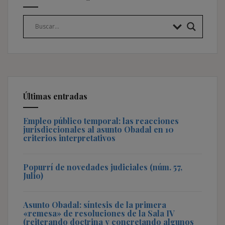
Últimas entradas
Empleo público temporal: las reacciones
jurisdiccionales al asunto Obadal en 10
criterios interpretativos
Popurrí de novedades judiciales (núm. 57,
Julio)
Asunto Obadal: síntesis de la primera
«remesa» de resoluciones de la Sala IV
(reiterando doctrina y concretando algunos