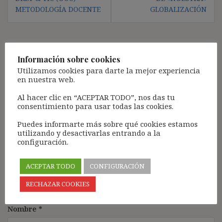
METODOLOGÍA DOCENTE
GLOBALIZACIÓN
Deja una respuesta
Información sobre cookies
Utilizamos cookies para darte la mejor experiencia
Tu dirección de correo electrónico no será publicada.
Los
en nuestra web.
campos obligatorios están marcados con
*
Al hacer clic en “ACEPTAR TODO”, nos das tu
Comentario
*
consentimiento para usar todas las cookies.
Puedes informarte más sobre qué cookies estamos
utilizando y desactivarlas entrando a la
configuración.
ACEPTAR TODO
CONFIGURACIÓN
RECHAZAR COOKIES
Nombre
*